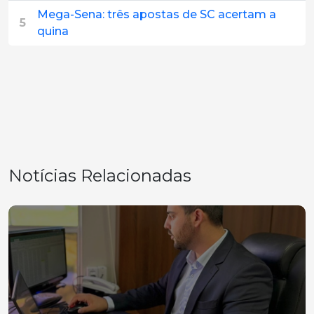
Mega-Sena: três apostas de SC acertam a
5
quina
Notícias Relacionadas