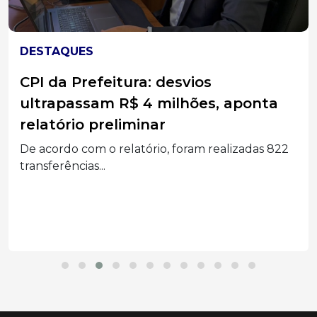
JOAÇABA
Vereadores avançam na busca por
soluções para a pavimentação das
paralelas à BR 282 em Joaçaba
Entenda as discussões sobre a pavimentação em
Joaçaba, com...