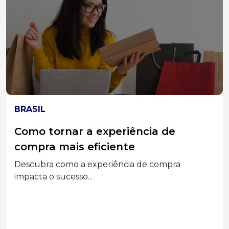
ELEIÇÕES 2026
MPT-SC divulga acórdão do TST que
condenou Associações Empresariais
e seus Dirigentes por assédio
eleitoral
Segunda a decisão, a prática configurou abuso
do poder...