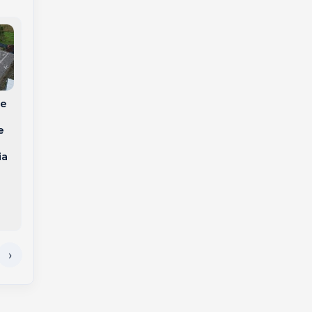
de
Hospital Unimed
Acidente grave entre
Meio Oeste
e
carro e caminhões
Catarinense
deixa feridos na BR-
conquista
ia
282 em Joaçaba
Acreditação ONA
Nível 1