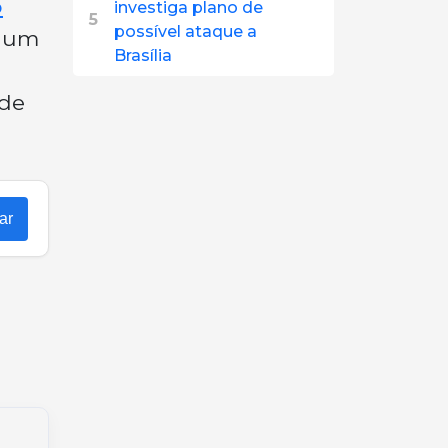
o
investiga plano de
5
possível ataque a
o um
Brasília
 de
ar