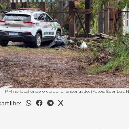
PM no local onde o corpo foi encontrado. (Fotos: Éder Luiz No
rtilhe: