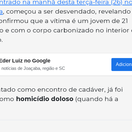
trado na manhã desta terça-feira (26) n
a
, começou a ser desvendado, reveland
r confirmou que a vítima é um jovem de 21
o e com o corpo carbonizado no interior
.
Eder Luiz no Google
Adicion
s notícias de Joaçaba, região e SC
ratado como encontro de cadáver, já foi
 como
homicídio doloso
(quando há a