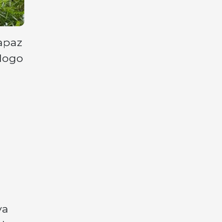
rapaz
 logo
va