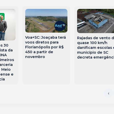
Voa+SC: Joaçaba terá
Rajadas de vento 
voos diretos para
quase 100 km/h
s 30
Florianópolis por R$
danificam escolas 
ista da
450 a partir de
município de SC
 ONA
novembro
decreta emergênc
imeiros
arceria
 Meio
nense e
cia