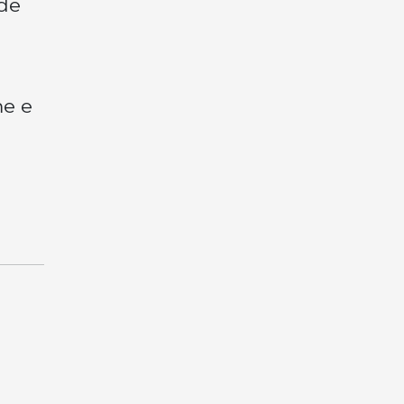
 de
me e