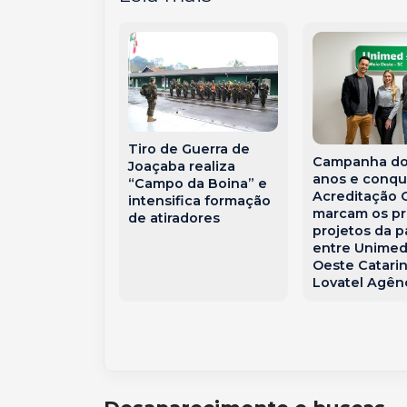
Tiro de Guerra de
e grave entre
Campanha do
Joaçaba realiza
 caminhões
anos e conqu
“Campo da Boina” e
ridos na BR-
Acreditação
intensifica formação
Joaçaba
marcam os pr
de atiradores
projetos da p
entre Unimed
Oeste Catari
Lovatel Agên