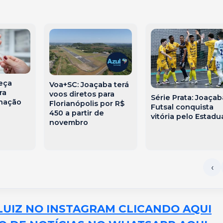
eça
Voa+SC: Joaçaba terá
ra
voos diretos para
Série Prata: Joaçab
inação
Florianópolis por R$
Futsal conquista
450 a partir de
vitória pelo Estadu
s
novembro
LUIZ NO INSTAGRAM CLICANDO AQUI