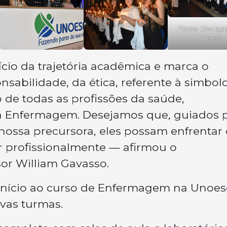
Fotos: Divulga
Unoesc
ício da trajetória acadêmica e marca o
sabilidade, da ética, referente à simbol
 de todas as profissões da saúde,
à Enfermagem. Desejamos que, guiados 
ssa precursora, eles possam enfrentar 
r profissionalmente — afirmou o
or William Gavasso.
início ao curso de Enfermagem na Unoes
ovas turmas.