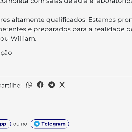
ompleta com salas de aula e laboratório
ores altamente qualificados. Estamos pro
petentes e preparados para a realidade d
ou William.
ação
rtilhe:
App
ou no
Telegram