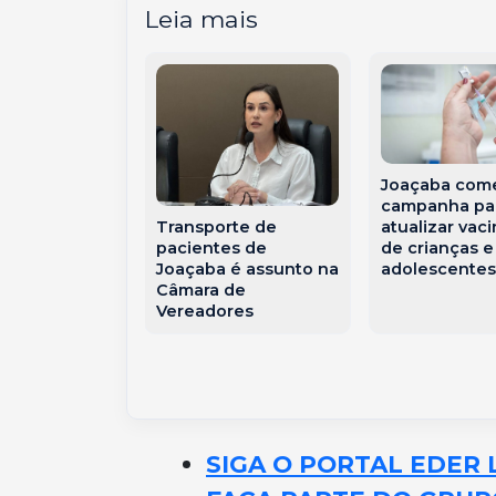
Leia mais
Joaçaba com
ente é
campanha pa
ido após
Transporte de
atualizar vac
a PM com
pacientes de
de crianças e
colocar
Joaçaba é assunto na
adolescente
es em risco
Câmara de
çaba
Vereadores
SIGA O PORTAL EDER 