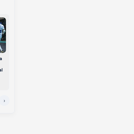
Adolescente é
a
apreendido após
Polícia Militar prende
fugir da PM com
dois homens por
al
moto e colocar
violência doméstica
pedestres em risco
em Joaçaba e Herval
em Joaçaba