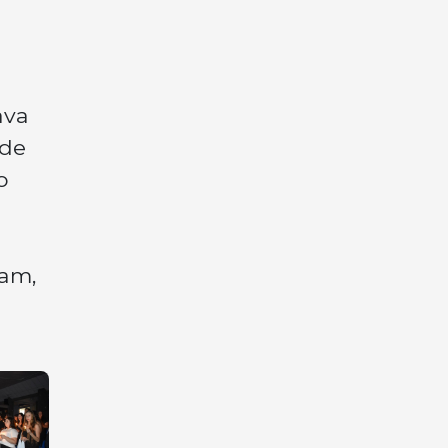
ava
 de
o
ram,