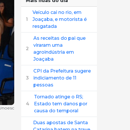
Mais lidas do dia
Veículo cai no rio, em
1
Joaçaba, e motorista é
resgatada
As receitas do pai que
viraram uma
2
agroindústria em
Joaçaba
CPI da Prefeitura sugere
3
indiciamento de 11
pessoas
Tornado atinge o RS;
4
Estado tem danos por
 Unoesc
causa do temporal
Duas apostas de Santa
Catarina batem na trave