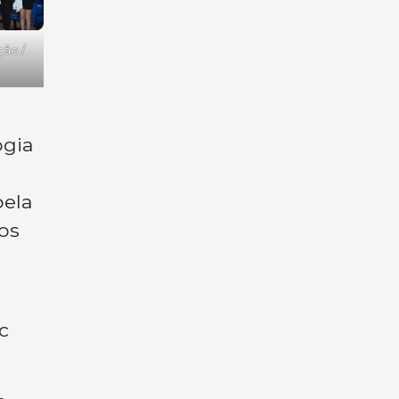
ção /
ogia
pela
os
c