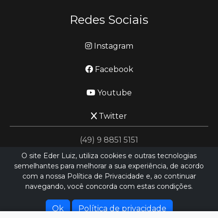
Redes Sociais
Instagram
Facebook
Youtube
Twitter
(49) 9 8851 5151
O site Eder Luiz, utiliza cookies e outras tecnologias
semelhantes para melhorar a sua experiência, de acordo
jornalismo@ederluiz.com.vc
com a nossa Política de Privacidade e, ao continuar
navegando, você concorda com estas condições.
Desenvolvido por
LN SISTEMAS
Hospedado por
HEXIO CLOUD
Ok
Política de privacidade