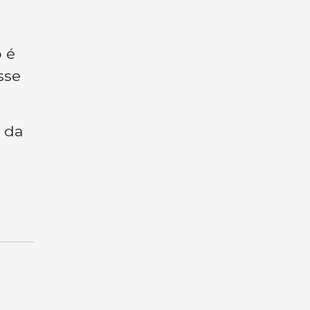
o é
sse
 da