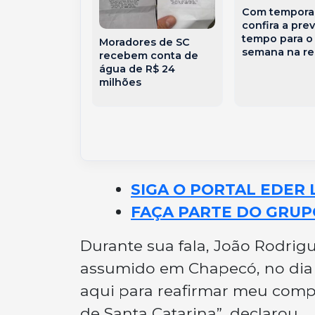
Com temporai
confira a pre
ena acumula
tempo para o
Moradores de SC
50 milhões e
semana na re
recebem conta de
apostas de
água de R$ 24
atarina
milhões
 na quina
SIGA O PORTAL EDER 
FAÇA PARTE DO GRUP
Durante sua fala, João Rodrigu
assumido em Chapecó, no dia d
aqui para reafirmar meu comp
de Santa Catarina”, declarou.