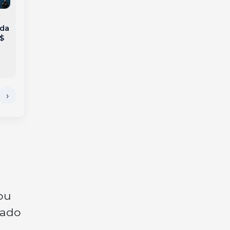
Defesa Civil alerta:
Mega-Sena acumula
 da
Risco de granizo,
em R$ 150 milhões e
$
alagamentos e
quatro apostas de
destelhamentos na
Santa Catarina
região
faturam na quina
ou
tado