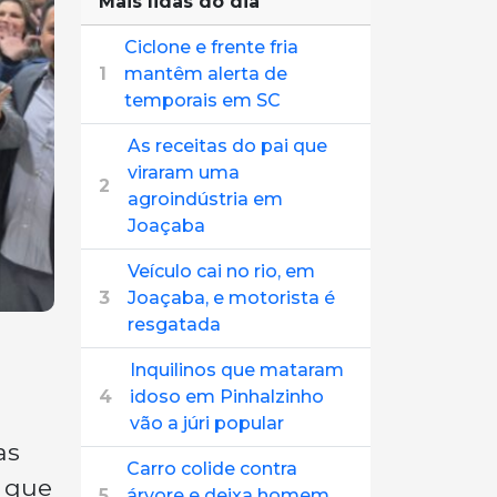
Mais lidas do dia
Ciclone e frente fria
1
mantêm alerta de
temporais em SC
As receitas do pai que
viraram uma
2
agroindústria em
Joaçaba
Veículo cai no rio, em
3
Joaçaba, e motorista é
resgatada
Inquilinos que mataram
4
idoso em Pinhalzinho
vão a júri popular
as
Carro colide contra
, que
5
árvore e deixa homem