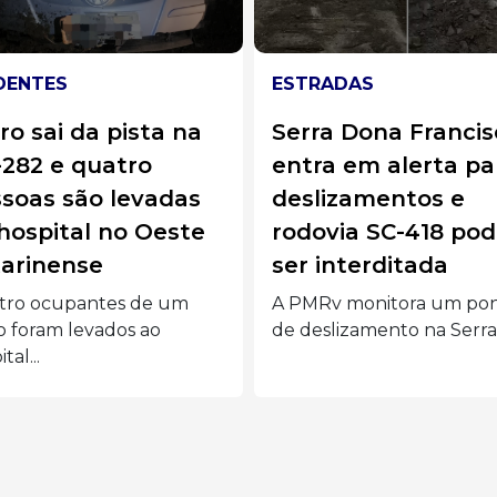
RADAS
ACIDENTES
ra Dona Francisca
Motorista é socorr
ra em alerta para
após saída de pist
lizamentos e
colisão contra árv
ovia SC-418 pode
na SC-355
 interditada
Um homem de 58 anos fo
socorrido pelo Corpo...
MRv monitora um ponto
eslizamento na Serra...