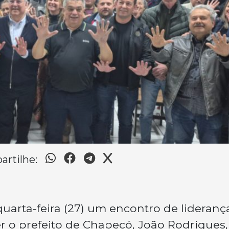
rtilhe:
arta-feira (27) um encontro de lideranç
r o prefeito de Chapecó, João Rodrigues