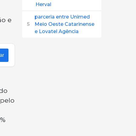
Herval
parceria entre Unimed
ão e
5
Meio Oeste Catarinense
e Lovatel Agência
ar
 do
 pelo
4%