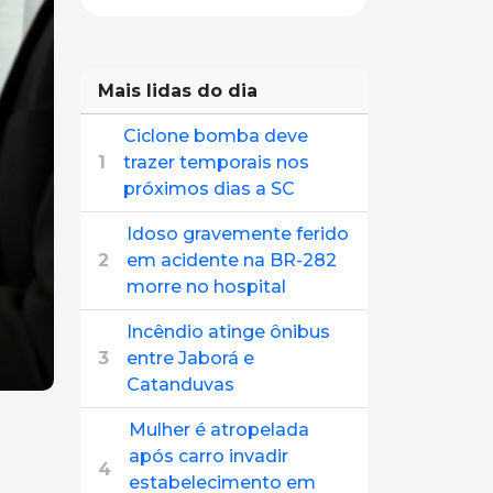
Mais lidas do dia
Ciclone bomba deve
1
trazer temporais nos
próximos dias a SC
Idoso gravemente ferido
2
em acidente na BR-282
morre no hospital
Incêndio atinge ônibus
3
entre Jaborá e
Catanduvas
Mulher é atropelada
após carro invadir
4
estabelecimento em