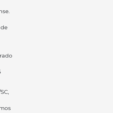
nse.
 de
trado
5
/SC,
rmos