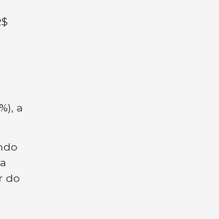
R$
%), a
indo
 a
r do