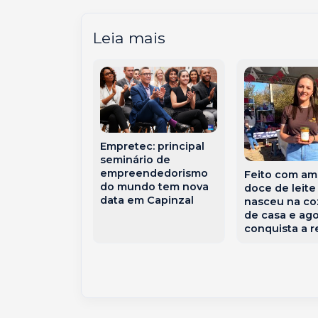
Leia mais
ém da faxina:
Empretec: principal
ndedora do
seminário de
este
empreendedorismo
Feito com am
rma limpeza
do mundo tem nova
doce de leite
da em serviço
data em Capinzal
nasceu na co
 padrão
de casa e ag
conquista a r