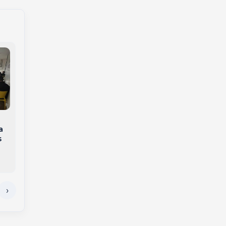
Receita Federal abre
Muito além da faxina:
consulta ao 3º lote
Empreendedora do
de restituição do
Meio-Oeste
a
IRPF 2026 nesta
transforma limpeza
s
sexta-feira
detalhada em serviço
de alto padrão