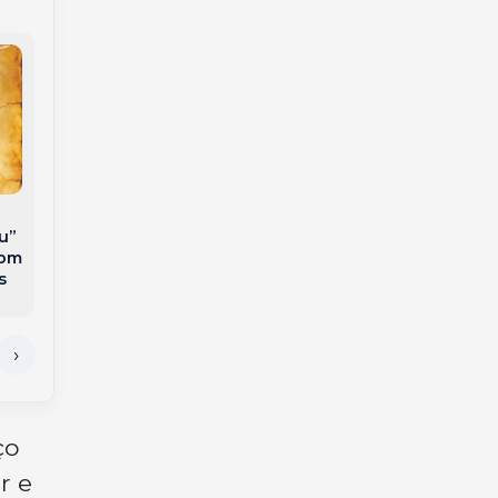
Mostra Afora traz
Bares históricos de
teatro gratuito para
Joaçaba e Tangará
Joaçaba nesta
serão cenários para
u”
semana
gravação de
com
documentário-
s
ficcional
ço
r e