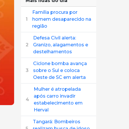
Mais lidas do dia
Família procura por
1
homem desaparecido na
região
Defesa Civil alerta:
2
Granizo, alagamentos e
destelhamentos
Ciclone bomba avança
3
sobre o Sul e coloca
Oeste de SC em alerta
Mulher é atropelada
após carro invadir
4
estabelecimento em
Herval
Tangará: Bombeiros
5
realizam busca de idoso