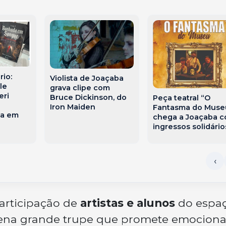
rio:
Violista de Joaçaba
le
grava clipe com
eri
Bruce Dickinson, do
Peça teatral “O
Iron Maiden
Fantasma do Muse
ca em
chega a Joaçaba 
ingressos solidário
articipação de
artistas e alunos
do espa
ena grande trupe que promete emociona