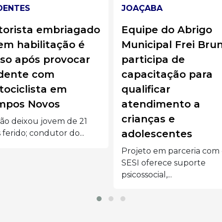
ÇABA
JOAÇABA
ipe do Abrigo
Joaçaba oferecer
icipal Frei Bruno
frenectomia lingua
ticipa de
na rede pública de
acitação para
saúde
lificar
O atendimento é realiza
endimento a
mediante encaminhame
para pacientes com...
anças e
lescentes
eto em parceria com o
 oferece suporte
ssocial,...