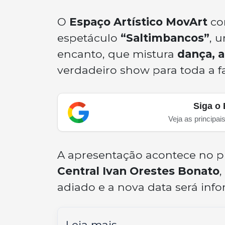
O
Espaço Artístico MovArt
con
espetáculo
“Saltimbancos”
, 
encanto, que mistura
dança, a
verdadeiro show para toda a fa
Siga o 
Veja as principai
A apresentação acontece no 
Central Ivan Orestes Bonato
adiado e a nova data será inf
Leia mais