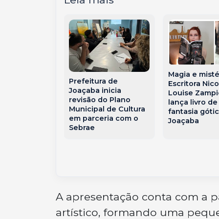
Magia e misté
Prefeitura de
istóricos de
Escritora Nico
Joaçaba inicia
 e Tangará
Louise Zampi
revisão do Plano
enários para
lança livro de
Municipal de Cultura
o de
fantasia góti
em parceria com o
tário-
Joaçaba
Sebrae
l
A apresentação conta com a p
artístico, formando uma pequ