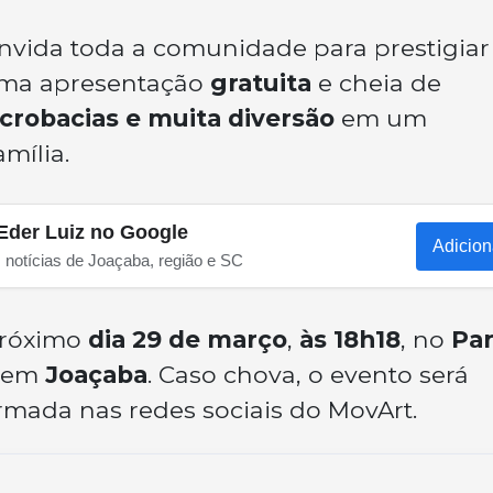
vida toda a comunidade para prestigiar
uma apresentação
gratuita
e cheia de
crobacias e muita diversão
em um
mília.
Eder Luiz no Google
Adicion
s notícias de Joaçaba, região e SC
próximo
dia 29 de março
,
às 18h18
, no
Pa
, em
Joaçaba
. Caso chova, o evento será
ormada nas redes sociais do MovArt.