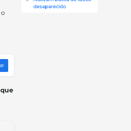
desaparecido
 o
ar
rque