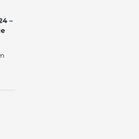
24 –
de
um