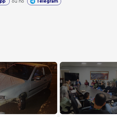
App
ou no
Telegram