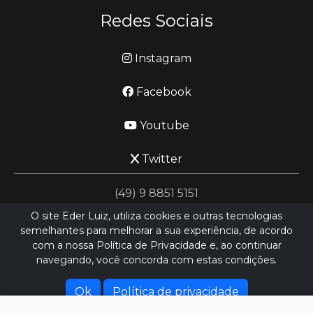
Redes Sociais
Instagram
Facebook
Youtube
Twitter
(49) 9 8851 5151
O site Eder Luiz, utiliza cookies e outras tecnologias
semelhantes para melhorar a sua experiência, de acordo
jornalismo@ederluiz.com.vc
com a nossa Política de Privacidade e, ao continuar
navegando, você concorda com estas condições.
Desenvolvido por
LN SISTEMAS
Hospedado por
HEXIO CLOUD
Ok
Política de privacidade