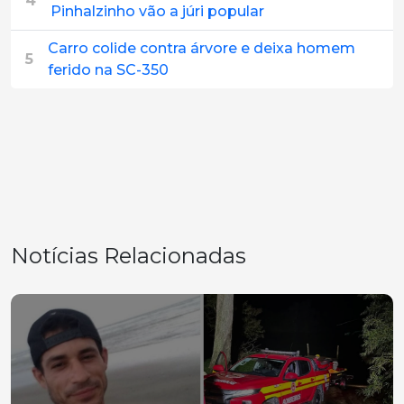
4
Pinhalzinho vão a júri popular
Carro colide contra árvore e deixa homem
5
ferido na SC-350
Notícias Relacionadas