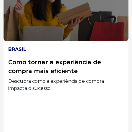
ELEIÇÕES 2026
MPT-SC divulga acórdão do TST que
condenou Associações Empresariais
e seus Dirigentes por assédio
eleitoral
Segunda a decisão, a prática configurou abuso
do poder...