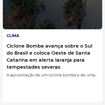
CLIMA
Alerta do tempo: frente fria traz
tempestades, ventos de até 100
km/h e virada térmica em SC
Previsão indica virada no tempo em SC com
temporais,...