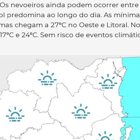
 Os nevoeiros ainda podem ocorrer entre
 sol predomina ao longo do dia. As mínima
imas chegam a 27°C no Oeste e Litoral. N
17°C e 24°C. Sem risco de eventos climáti