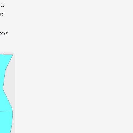
 o
s
o
cos