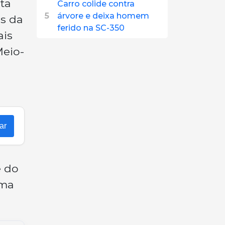
ta
Carro colide contra
5
árvore e deixa homem
s da
ferido na SC-350
ais
Meio-
ar
e do
uma