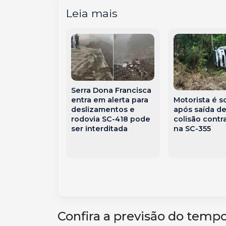
Leia mais
atarina busca
Serra Dona Francisca
Motorista é s
com o
entra em alerta para
após saída de
i para ampliar
deslizamentos e
colisão contr
 portos e
rodovia SC-418 pode
na SC-355
ção de milho
ser interditada
Confira a previsão do tempo