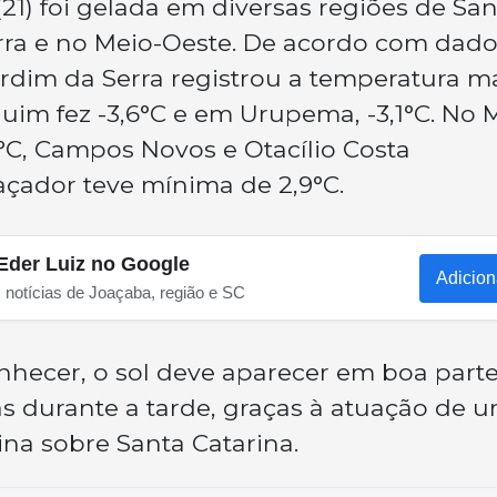
21) foi gelada em diversas regiões de San
rra e no Meio-Oeste. De acordo com dado
ardim da Serra registrou a temperatura m
uim fez -3,6°C e em Urupema, -3,1°C. No 
°C, Campos Novos e Otacílio Costa
açador teve mínima de 2,9°C.
Eder Luiz no Google
Adicion
s notícias de Joaçaba, região e SC
nhecer, o sol deve aparecer em boa part
as durante a tarde, graças à atuação de 
na sobre Santa Catarina.