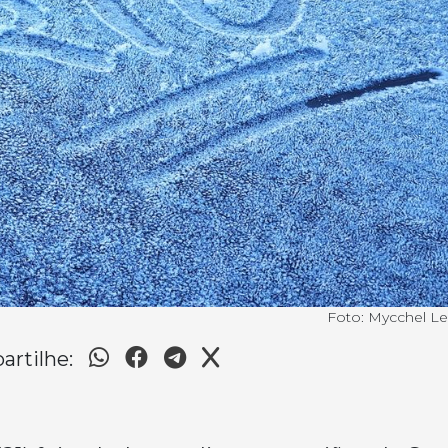
Foto: Mycchel L
rtilhe: