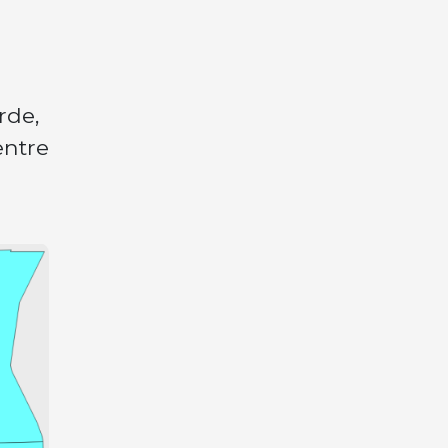
rde,
entre