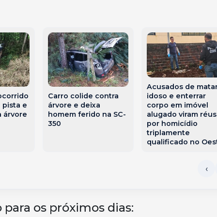
Acusados de mata
ocorrido
Carro colide contra
idoso e enterrar
 pista e
árvore e deixa
corpo em imóvel
a árvore
homem ferido na SC-
alugado viram réus
350
por homicídio
triplamente
qualificado no Oes
 para os próximos dias: