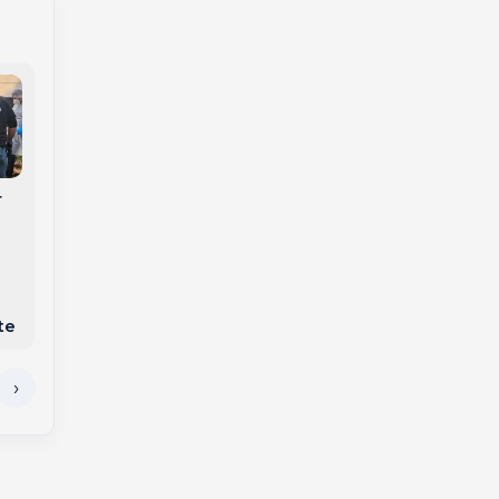
Ciclone bomba e
r
Santa Catarina busca
nova frente fria
acordo com o
mantêm alerta para
Paraguai para ampliar
temporais, ventania e
uso dos portos e
geada no Meio-Oeste
importação de milho
e interior de SC
te