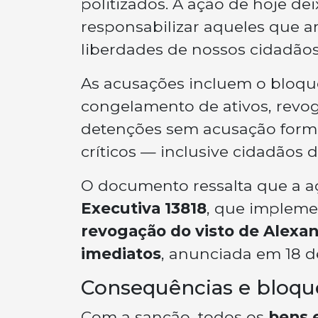
politizados. A ação de hoje de
responsabilizar aqueles que 
liberdades de nossos cidadãos
As acusações incluem o bloque
congelamento de ativos, revog
detenções sem acusação formal
críticos — inclusive cidadãos
O documento ressalta que a a
Executiva 13818
, que implemen
revogação do visto de Alexan
imediatos
, anunciada em 18 d
Consequências e bloqu
Com a sanção, todos os
bens 