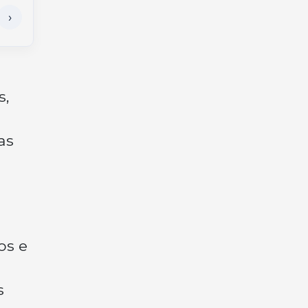
s,
as
os e
s