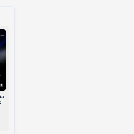
Nova Carteira de
Reforma tributária:
Identidade: saiba
entenda as novas
como iniciar a
mudanças
solicitação pelo
obrigatórias nas
celular
notas fiscais
eletrônicas
ia
o”