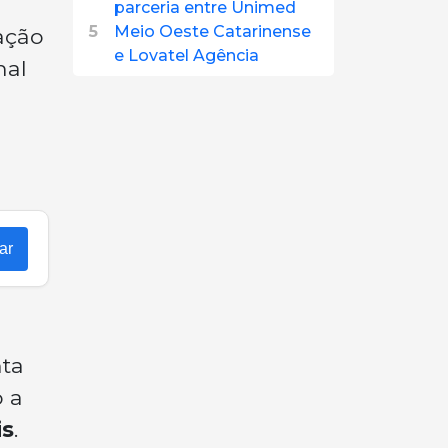
parceria entre Unimed
5
Meio Oeste Catarinense
ação
e Lovatel Agência
nal
ar
nta
o a
is
.