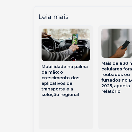
Leia mais
tributária:
Mais de 830 m
Mobilidade na palma
 as novas
celulares for
da mão: o
as
roubados ou
crescimento dos
rias nas
furtados no B
aplicativos de
scais
2025, aponta
transporte e a
icas
relatório
solução regional