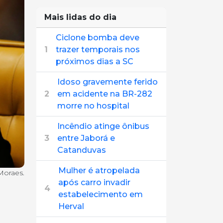
Mais lidas do dia
Ciclone bomba deve
1
trazer temporais nos
próximos dias a SC
Idoso gravemente ferido
2
em acidente na BR-282
morre no hospital
Incêndio atinge ônibus
3
entre Jaborá e
Catanduvas
Mulher é atropelada
Moraes.
após carro invadir
4
estabelecimento em
Herval