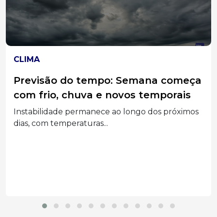
ACIDENTES
Motorista perde o controle em
curva, roda na pista e mata
motociclista na SC-350
Motorista de uma Equinox perdeu o controle
em curva...