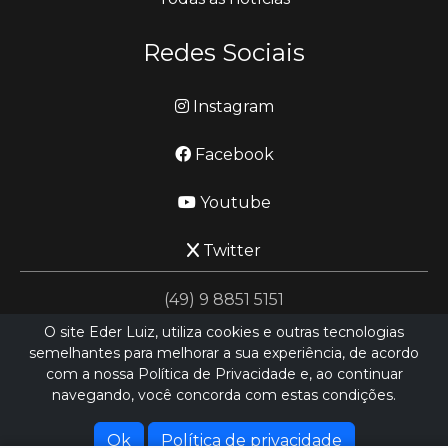
Redes Sociais
Instagram
Facebook
Youtube
Twitter
(49) 9 8851 5151
O site Eder Luiz, utiliza cookies e outras tecnologias
semelhantes para melhorar a sua experiência, de acordo
jornalismo@ederluiz.com.vc
com a nossa Política de Privacidade e, ao continuar
navegando, você concorda com estas condições.
Desenvolvido por
LN SISTEMAS
Hospedado por
HEXIO CLOUD
Ok
Política de privacidade