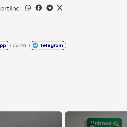
rtilhe:
App
ou no
Telegram