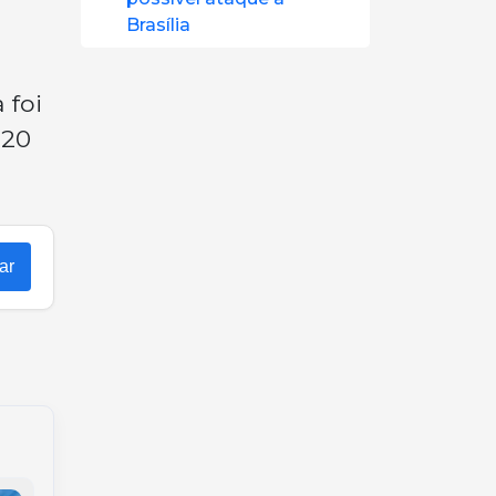
Brasília
 foi
 20
ar