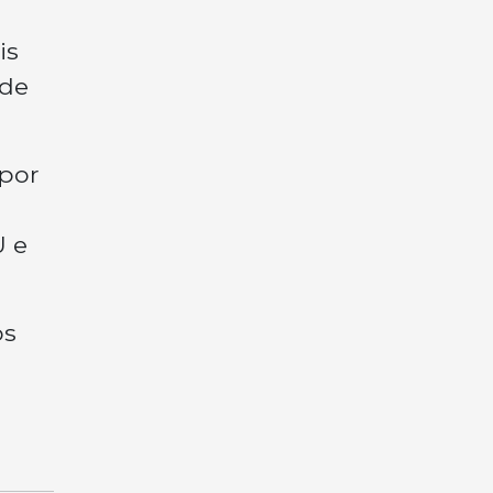
is
 de
 por
U e
os