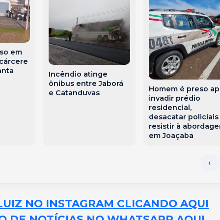
so em
 cárcere
anta
Incêndio atinge
ônibus entre Jaborá
Homem é preso ap
e Catanduvas
invadir prédio
residencial,
desacatar policiais
resistir à abordag
em Joaçaba
LUIZ NO INSTAGRAM CLICANDO AQUI
O DE NOTÍCIAS NO WHATSAPP AQUI