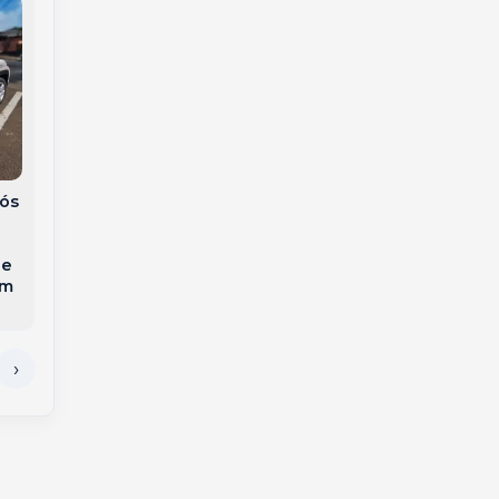
Homem é preso após
Adolescente é
furtar produtos de
apreendido por
farmácia em Videira
tentativa de
homicídio contra a
ós
própria mãe em SC
 e
em