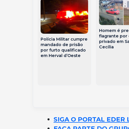
Homem é pre
ente é
flagrante por
Polícia Militar cumpre
ido por
privado em S
mandado de prisão
a de
Cecília
por furto qualificado
io contra a
em Herval d’Oeste
 mãe em SC
SIGA O PORTAL EDER 
FAÇA PARTE DO GRUP