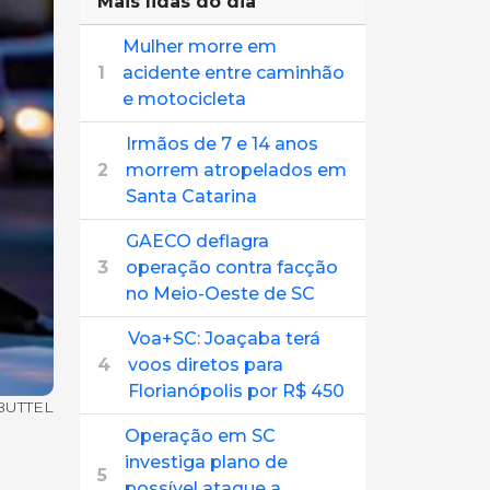
Mais lidas do dia
Mulher morre em
1
acidente entre caminhão
e motocicleta
Irmãos de 7 e 14 anos
2
morrem atropelados em
Santa Catarina
GAECO deflagra
3
operação contra facção
no Meio-Oeste de SC
Voa+SC: Joaçaba terá
4
voos diretos para
Florianópolis por R$ 450
BUTTEL
Operação em SC
investiga plano de
5
possível ataque a