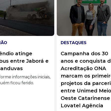
TAQUES
CLIMA
mpanha dos 30
Ciclone bomba de
s e conquista da
trazer chuva e
reditação ONA
temporais nos
cam os primeiros
próximos dias a SC
jetos da parceria
alerta Inmet
re Unimed Meio
Sistema deve ganhar for
te Catarinense e
entre quinta e sábado, co
atel Agência