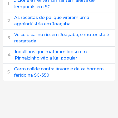
Ciclone e frente fria mantêm alerta de
1
temporais em SC
As receitas do pai que viraram uma
2
agroindústria em Joaçaba
Veículo cai no rio, em Joaçaba, e motorista é
3
resgatada
Inquilinos que mataram idoso em
4
Pinhalzinho vão a júri popular
Carro colide contra árvore e deixa homem
5
ferido na SC-350