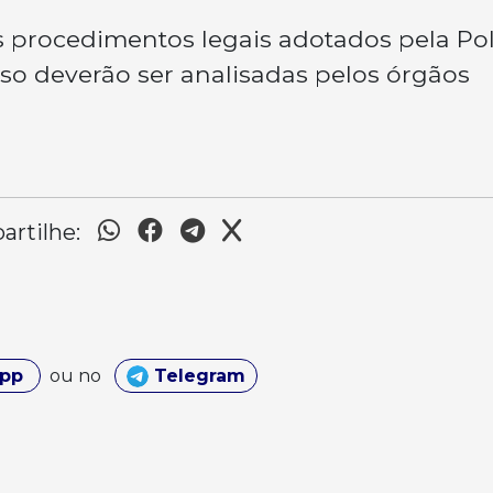
os procedimentos legais adotados pela Pol
caso deverão ser analisadas pelos órgãos
rtilhe:
App
ou no
Telegram