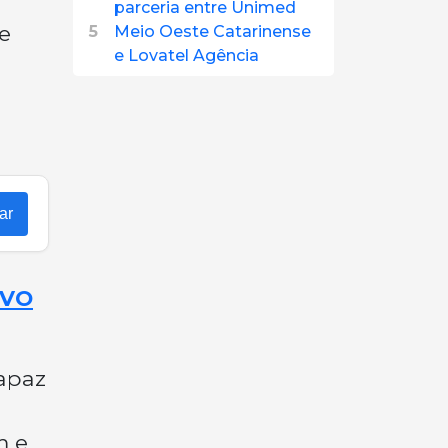
parceria entre Unimed
e
5
Meio Oeste Catarinense
e Lovatel Agência
ar
OVO
apaz
m e