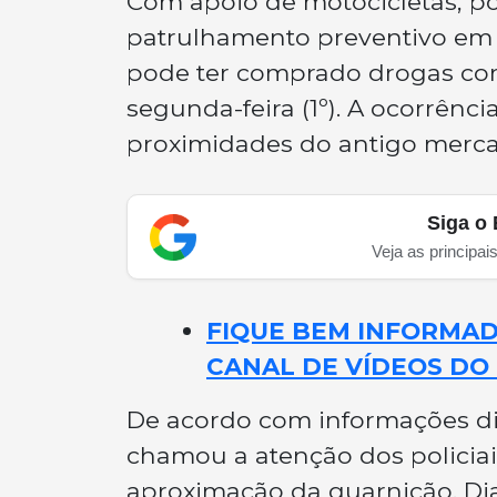
Com apoio de motocicletas, pol
patrulhamento preventivo e
pode ter comprado drogas com 
segunda-feira (1º). A ocorrênci
proximidades do antigo merc
Siga o 
Veja as principai
FIQUE BEM INFORMADO
CANAL DE VÍDEOS DO 
De acordo com informações div
chamou a atenção dos policiai
aproximação da guarnição. Dia