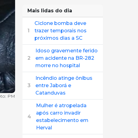
Mais lidas do dia
Ciclone bomba deve
1
trazer temporais nos
próximos dias a SC
Idoso gravemente ferido
2
em acidente na BR-282
morre no hospital
Incêndio atinge ônibus
3
entre Jaborá e
Catanduvas
to: PM
Mulher é atropelada
após carro invadir
4
estabelecimento em
Herval