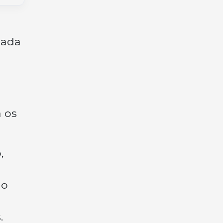
lada
 os
,
 o
.