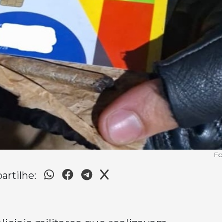
Fo
rtilhe: