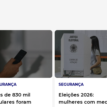
URANÇA
SEGURANÇA
ições 2026:
Bombeiros resgat
lheres com medida
gato que estava