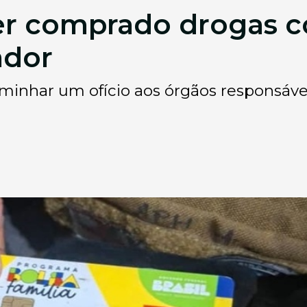
 comprado drogas co
ador
har um ofício aos órgãos responsáveis 