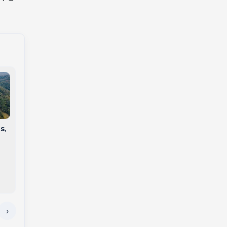
Defesa Civil emite
s,
alerta para temporais
na região na manhã
desta terça-feira
Incêndio atinge
ônibus entre Jaborá
e Catanduvas