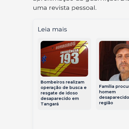
uma revista pessoal.
Leia mais
ivil emite
ara temporais
ão na manhã
Bombeiros realizam
rça-feira
Família procu
operação de busca e
homem
resgate de idoso
desaparecido
desaparecido em
região
Tangará