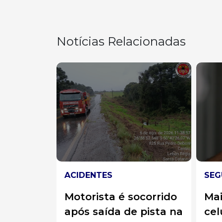
Notícias Relacionadas
SEGURANÇA
SEG
ocorrido
Mais de 830 mil
Ele
 pista na
celulares foram
mu