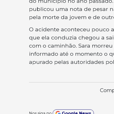
do município no ano passado. E
publicou uma nota de pesar nas
pela morte da jovem e de outro
O acidente aconteceu pouco an
que ela conduzia chegou a sair
com o caminhão. Sara morreu 
informado até o momento o qu
apurado pelas autoridades poli
Compa
Nos siga no
Google News