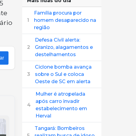
Mais lidas do dia
5
nte
Família procura por
1
homem desaparecido na
ário
região
Defesa Civil alerta:
2
Granizo, alagamentos e
destelhamentos
ar
Ciclone bomba avança
3
sobre o Sul e coloca
Oeste de SC em alerta
Mulher é atropelada
após carro invadir
4
estabelecimento em
Herval
Tangará: Bombeiros
5
realizam busca de idoso