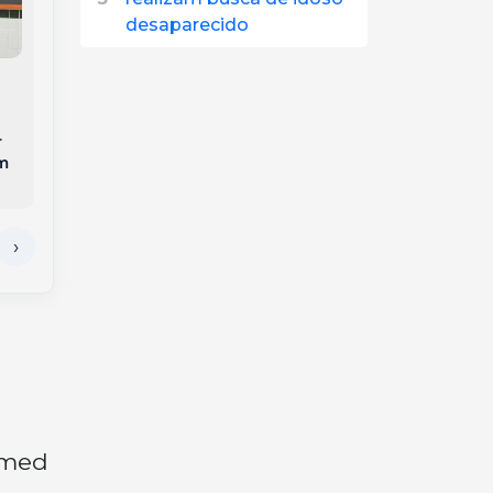
desaparecido
Ciclone Bomba
avança sobre o Sul
Bombeiros resgatam
do Brasil e coloca
gato que estava
Oeste de Santa
preso há três dias em
r
Catarina em alerta
árvore de 25 metros
m
laranja para
em SC
tempestades severas
imed