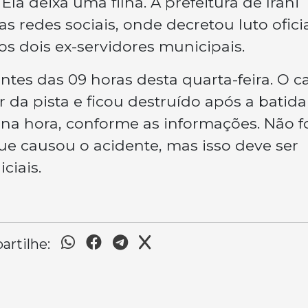
la deixa uma filha. A prefeitura de Irani
 redes sociais, onde decretou luto ofici
s dois ex-servidores municipais.
tes das 09 horas desta quarta-feira. O c
 da pista e ficou destruído após a batida
na hora, conforme as informações. Não f
e causou o acidente, mas isso deve ser
ciais.
rtilhe: