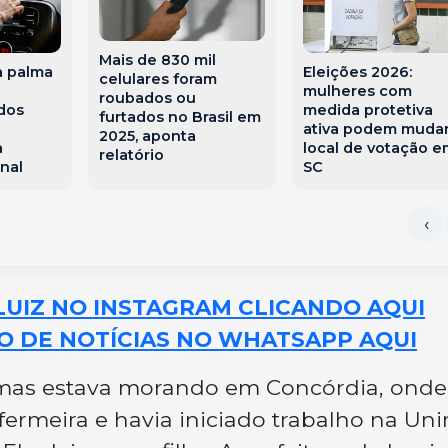
Mais de 830 mil
a palma
Eleições 2026:
celulares foram
mulheres com
roubados ou
dos
medida protetiva
furtados no Brasil em
e
ativa podem muda
2025, aponta
a
local de votação e
relatório
nal
SC
LUIZ NO INSTAGRAM CLICANDO AQUI
O DE NOTÍCIAS NO WHATSAPP AQUI
, mas estava morando em Concórdia, onde
fermeira e havia iniciado trabalho na Un