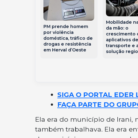
e Bomba
Mobilidade n
sobre o Sul
PM prende homem
da mão: o
l e coloca
por violência
crescimento 
e Santa
doméstica, tráfico de
aplicativos d
a em alerta
drogas e resistência
transporte e 
para
em Herval d’Oeste
solução regio
ades severas
SIGA O PORTAL EDER 
FAÇA PARTE DO GRUP
Ela era do município de Irani
também trabalhava. Ela era en