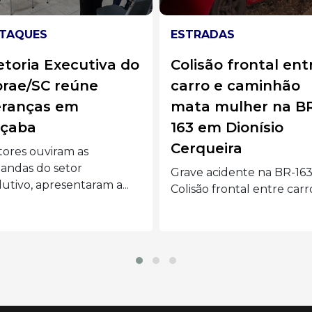
RADAS
ESPECIAL
isão frontal entre
Com 60% de chanc
ro e caminhão
de sobreviver, beb
ta mulher na BR-
vence hérnia
 em Dionísio
diafragmática e
queira
emociona família 
Treze Tílias
e acidente na BR-163:
são frontal entre carro e...
O bebê Pedro Brustolin 
Oliveira tinha uma
malformação grave e...