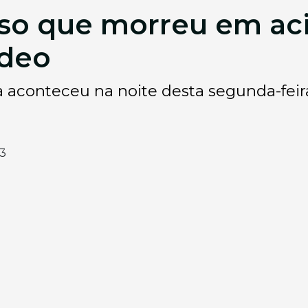
oso que morreu em ac
ídeo
a aconteceu na noite desta segunda-feir
33