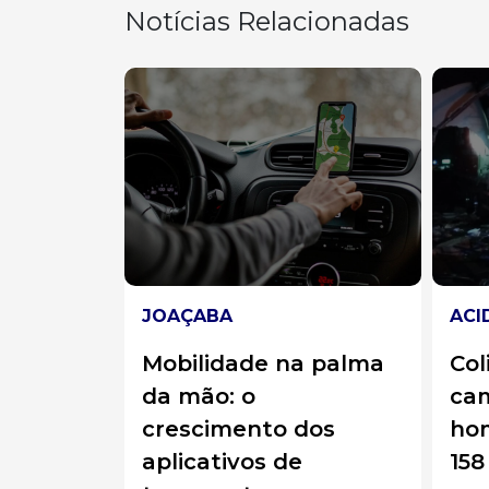
Notícias Relacionadas
ACIDENTES
SOL
a palma
Colisão traseira entre
Res
caminhões deixa
de 
dos
homem ferido na BR-
pr
158
Sol