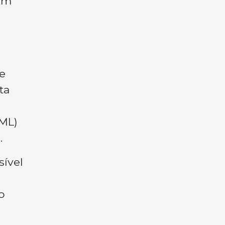
 km
e
ta
IML)
.
ível
o