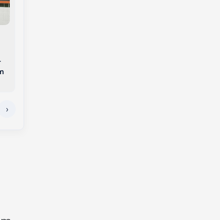
Ciclone Bomba
avança sobre o Sul
Bombeiros resgatam
do Brasil e coloca
gato que estava
Oeste de Santa
preso há três dias em
r
Catarina em alerta
árvore de 25 metros
m
laranja para
em SC
tempestades severas