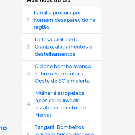
Mais lidas do dia
Família procura por
1
homem desaparecido na
região
Defesa Civil alerta:
2
Granizo, alagamentos e
destelhamentos
Ciclone bomba avança
3
sobre o Sul e coloca
Oeste de SC em alerta
Mulher é atropelada
após carro invadir
4
estabelecimento em
Herval
no
Tangará: Bombeiros
5
realizam busca de idoso