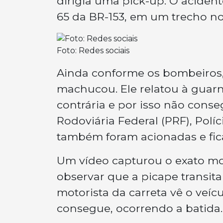
dirigia uma pick-up. O aciden
65 da BR-153, em um trecho no
Foto: Redes sociais
Ainda conforme os bombeiros, 
machucou. Ele relatou à guarn
contrária e por isso não conseg
Rodoviária Federal (PRF), Políc
também foram acionadas e fica
Um vídeo capturou o exato mom
observar que a picape transi
motorista da carreta vê o veíc
consegue, ocorrendo a batida.