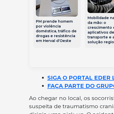
e Bomba
Mobilidade n
sobre o Sul
PM prende homem
da mão: o
l e coloca
por violência
crescimento 
e Santa
doméstica, tráfico de
aplicativos d
a em alerta
drogas e resistência
transporte e 
para
em Herval d’Oeste
solução regio
ades severas
SIGA O PORTAL EDER 
FAÇA PARTE DO GRUP
Ao chegar no local, os socorr
suspeita de traumatismo crania