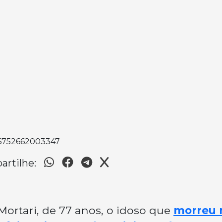
356752662003347
rtilhe:
Mortari, de 77 anos, o idoso que
morreu 