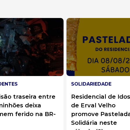
IDARIEDADE
AGRO EM FOCO
idencial de Idosos
Raiva avança em
Erval Velho
animais de produç
omove Pastelada
Santa Catarina já
idária neste
soma 27 focos da