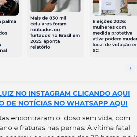
Mais de 830 mil
a palma
Eleições 2026:
celulares foram
mulheres com
roubados ou
dos
medida protetiva
furtados no Brasil em
e
ativa podem muda
2025, aponta
a
local de votação e
relatório
nal
SC
LUIZ NO INSTAGRAM CLICANDO AQUI
O DE NOTÍCIAS NO WHATSAPP AQUI
istas encontraram o idoso sem vida, com
no e fraturas nas pernas. A vítima fatal