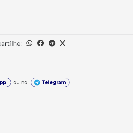
rtilhe:
App
ou no
Telegram