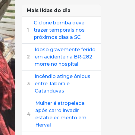
Mais lidas do dia
Ciclone bomba deve
1
trazer temporais nos
próximos dias a SC
Idoso gravemente ferido
2
em acidente na BR-282
morre no hospital
Incêndio atinge ônibus
3
entre Jaborá e
Catanduvas
Mulher é atropelada
após carro invadir
4
estabelecimento em
Herval