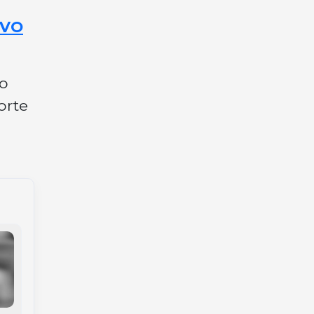
OVO
 o
orte