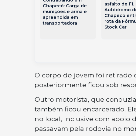
asfalto de F1,
Chapecó: Carga de
o em hotel
Autódromo d
munições e arma é
a bombeiros e
Chapecó entr
apreendida em
pessoas vão
rota da Fórmu
transportadora
hospital em
Stock Car
ó
O corpo do jovem foi retirado 
posteriormente ficou sob respo
Outro motorista, que conduzia
também ficou encarcerado. El
no local, inclusive com apoio 
passavam pela rodovia no mom