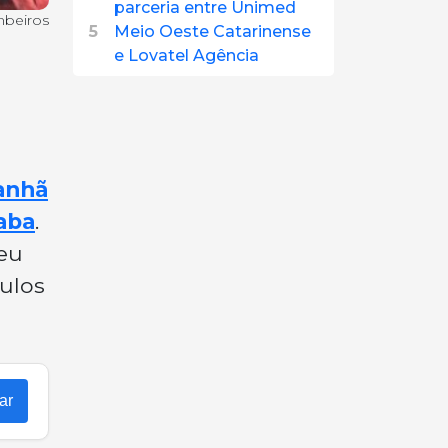
parceria entre Unimed
mbeiros
5
Meio Oeste Catarinense
e Lovatel Agência
anhã
aba
.
veu
ulos
ar