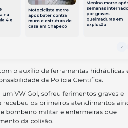
Menino morre apó
semanas internad
e
Motociclista morre
por graves
a na
após bater contra
queimaduras em
la 4 e
muro e estrutura de
explosão
casa em Chapecó
com o auxílio de ferramentas hidráulicas 
nsabilidade da Polícia Científica.
 um VW Gol, sofreu ferimentos graves e
e recebeu os primeiros atendimentos ain
de bombeiro militar e enfermeiras que
ento da colisão.