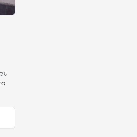
ceu
ro