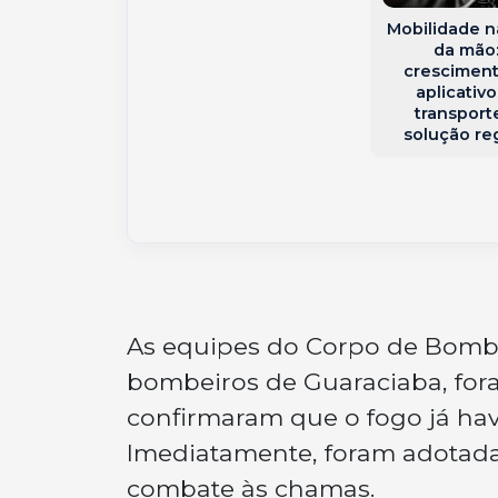
 interior de
Mobilidade n
Videira
da mão:
crescimen
aplicativ
transport
solução re
As equipes do Corpo de Bombe
bombeiros de Guaraciaba, for
confirmaram que o fogo já hav
Imediatamente, foram adotada
combate às chamas.