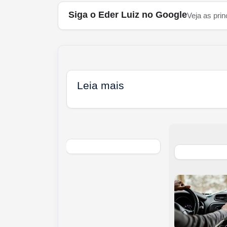
Siga o Eder Luiz no Google
Veja as prin
Leia mais
 é levado à
gacia após
aros contra
ncia matarem