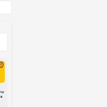
Raiva avança em
Pedágio ‘free flow’:
animais de produção:
lho
como vai funcionar a
Santa Catarina já
da
cobrança sem
soma 27 focos da
cancelas em Joaçaba
doença em 2026
e no Oeste de SC