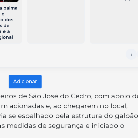
a palma
 o
to dos
os de
e e a
gional
Adicionar
iros de São José do Cedro, com apoio d
am acionadas e, ao chegarem no local,
ia se espalhado pela estrutura do galpão
s medidas de segurança e iniciado o