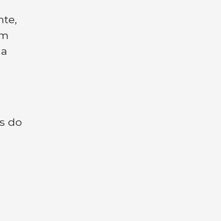
nte,
am
da
as do