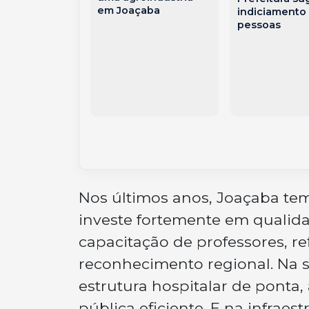
ação ONA
em Joaçaba
indiciamento 
os primeiros
pessoas
 da parceria
nimed Meio
atarinense e
 Agência
Nos últimos anos, Joaçaba tem
investe fortemente em qualidad
capacitação de professores, re
reconhecimento regional. Na s
estrutura hospitalar de pont
pública eficiente. E na infra