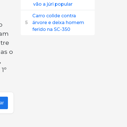
vão a júri popular
Carro colide contra
5
árvore e deixa homem
o
ferido na SC-350
cam
tre
Mas o
,
 1º
ar