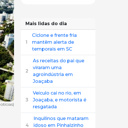
Mais lidas do dia
Ciclone e frente fria
1
mantêm alerta de
temporais em SC
As receitas do pai que
viraram uma
2
agroindústria em
Joaçaba
Veículo cai no rio, em
3
Joaçaba, e motorista é
otícias)
resgatada
Inquilinos que mataram
4
idoso em Pinhalzinho