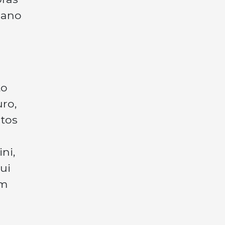
bano
to
uro,
ntos
o
ni,
ui
um