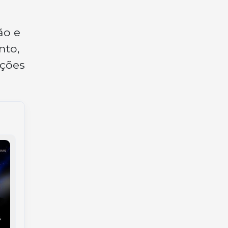
ão e
nto,
ações
Tiro de Guerra de
Campanha dos 30
Joaçaba realiza
anos e conquista da
“Campo da Boina” e