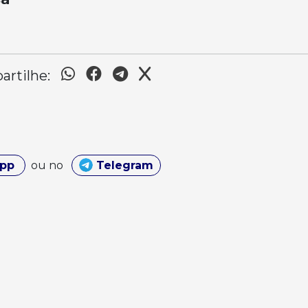
rtilhe:
App
ou no
Telegram