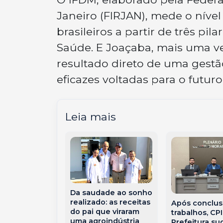
Janeiro (FIRJAN), mede o níve
brasileiros a partir de três p
Saúde. E Joaçaba, mais uma ve
resultado direto de uma gest
eficazes voltadas para o futuro
Leia mais
Da saudade ao sonho
realizado: as receitas
Após conclus
ha dos 30
do pai que viraram
trabalhos, CP
conquista da
uma agroindústria
Prefeitura su