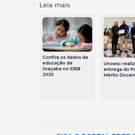
Leia mais
Confira os dados da
 reforça
educação de
Unoesc realiz
rte escolar
Joaçaba no IDEB
entrega do P
isição de
2025
Mérito Docen
ibus para
tes da rede
al