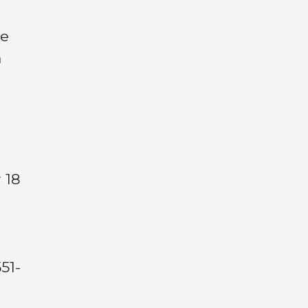
de
á
 18
51-