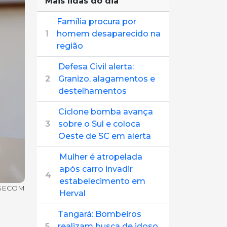
Mais lidas do dia
Família procura por
1
homem desaparecido na
região
Defesa Civil alerta:
2
Granizo, alagamentos e
destelhamentos
Ciclone bomba avança
3
sobre o Sul e coloca
Oeste de SC em alerta
Mulher é atropelada
após carro invadir
4
estabelecimento em
s SECOM
Herval
Tangará: Bombeiros
5
realizam busca de idoso