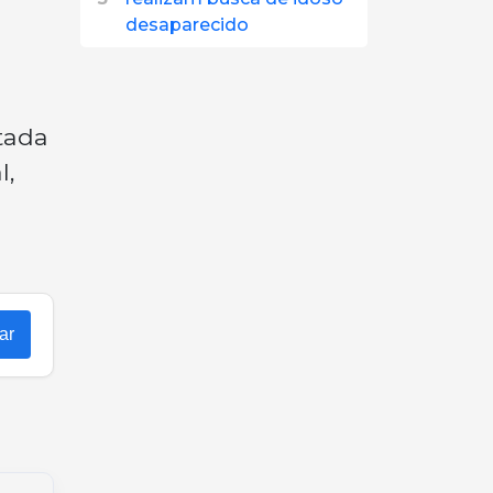
desaparecido
ltada
l,
ar