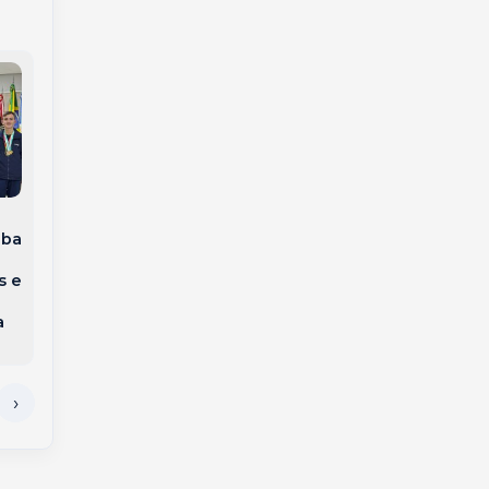
Joaçaba inicia
Joaçaba reforça
aba
implantação de
transporte escolar
programa para
com aquisição de
s e
reforçar segurança
novo ônibus para
nas escolas
estudantes da rede
a
particulares
municipal