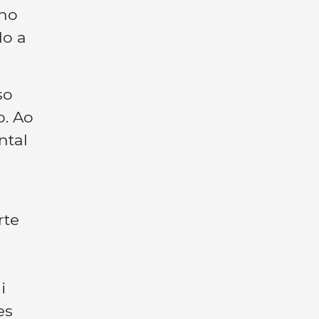
 no
do a
so
o. Ao
ntal
rte
i
es