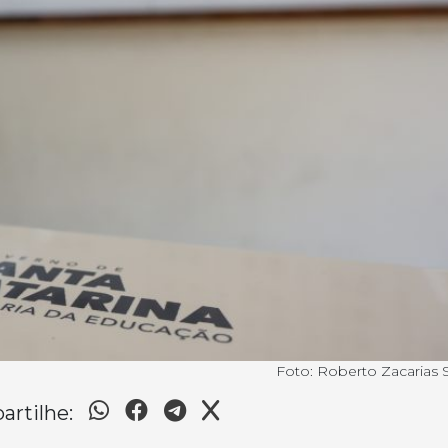
Foto: Roberto Zacaria
rtilhe: