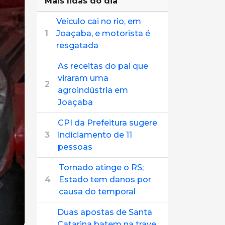
Mais lidas do dia
Veículo cai no rio, em
1
Joaçaba, e motorista é
resgatada
As receitas do pai que
viraram uma
2
agroindústria em
Joaçaba
CPI da Prefeitura sugere
3
indiciamento de 11
pessoas
Tornado atinge o RS;
4
Estado tem danos por
causa do temporal
Duas apostas de Santa
Catarina batem na trave