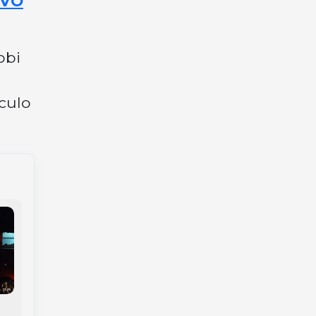
OVO
obi
culo
Grave acidente entre
Mulher morre em