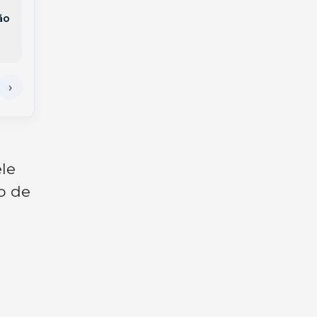
dois caminhões, van
acidente entre
e carro deixa feridos
ão
caminhão e
na BR-282
motocicleta na BR-
282
le
o de