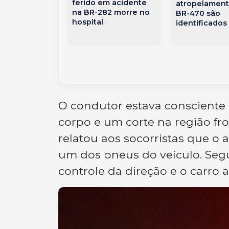
minhões, van
ferido em acidente
atropelament
deixa feridos
na BR-282 morre no
BR-470 são
82
hospital
identificados
O condutor estava consciente 
corpo e um corte na região fr
relatou aos socorristas que o 
um dos pneus do veículo. Segu
controle da direção e o carro