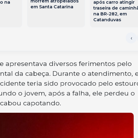
morrem atropelados
o na
após carro atingir
em Santa Catarina
traseira de caminh
na BR-282, em
Catanduvas
e apresentava diversos ferimentos pelo
ontal da cabeça. Durante o atendimento, e
acidente teria sido provocado pelo estour
ndo o jovem, após a falha, ele perdeu o
 acabou capotando.