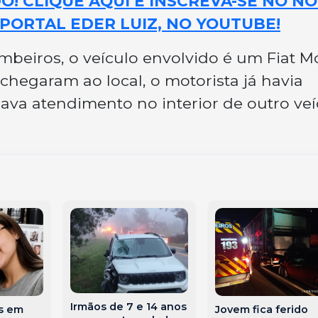
! CLIQUE AQUI E INSCREVA-SE NO N
PORTAL EDER LUIZ, NO YOUTUBE!
beiros, o veículo envolvido é um Fiat M
hegaram ao local, o motorista já havia
va atendimento no interior de outro veí
Irmãos de 7 e 14 anos
s em
Jovem fica ferido