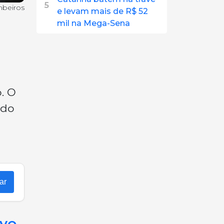
5
mbeiros
e levam mais de R$ 52
mil na Mega-Sena
. O
 do
ar