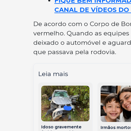
FIQUE BEM INFORMADO
CANAL DE VÍDEOS DO 
De acordo com o Corpo de Bom
vermelho. Quando as equipes c
deixado o automóvel e aguarda
que passava pela rodovia.
Leia mais
cidente entre
Idoso gravemente
Irmãos morto