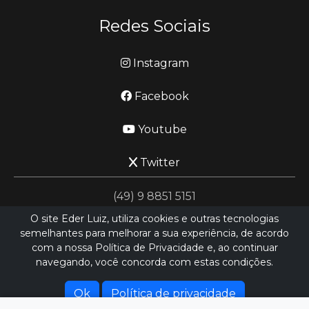
Redes Sociais
Instagram
Facebook
Youtube
Twitter
(49) 9 8851 5151
O site Eder Luiz, utiliza cookies e outras tecnologias
semelhantes para melhorar a sua experiência, de acordo
jornalismo@ederluiz.com.vc
com a nossa Política de Privacidade e, ao continuar
navegando, você concorda com estas condições.
Desenvolvido por
LN SISTEMAS
Hospedado por
HEXIO CLOUD
Ok
Política de privacidade