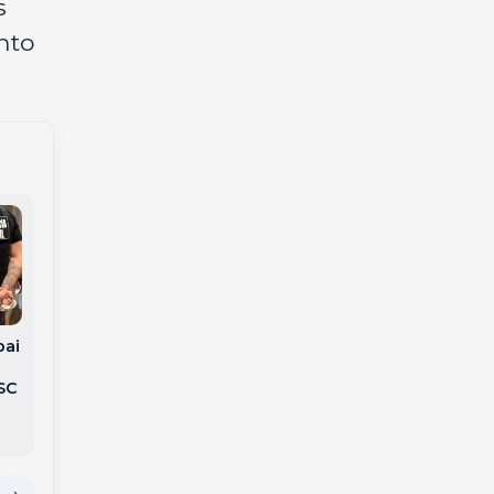
s
nto
Muito além da faxina:
Espanha vence a
pai
Empreendedora do
Argentina na
Meio-Oeste
prorrogação e
SC
transforma limpeza
conquista o
detalhada em serviço
bicampeonato da
de alto padrão
Copa do Mundo