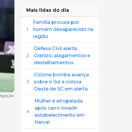
Mais lidas do dia
Família procura por
1
homem desaparecido na
região
Defesa Civil alerta:
2
Granizo, alagamentos e
destelhamentos
Ciclone bomba avança
3
sobre o Sul e coloca
Oeste de SC em alerta
ulgação
Mulher é atropelada
após carro invadir
4
estabelecimento em
Herval