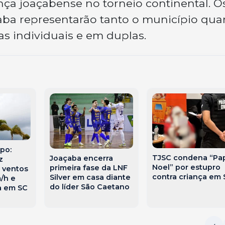
nça joaçabense no torneio continental. O
aba representarão tanto o município qua
tas individuais e em duplas.
po:
TJSC condena “Pa
Joaçaba encerra
z
Noel” por estupro
primeira fase da LNF
 ventos
contra criança em 
Silver em casa diante
/h e
do líder São Caetano
a em SC