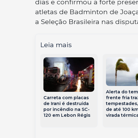
dias e confirmou a forte prese
atletas de Badminton de Joaç
a Seleção Brasileira nas dispu
Leia mais
 vence a
Alerta do tem
na na
frente fria tra
Carreta com placas
ação e
tempestades,
de Irani é destruída
ta o
de até 100 km
por incêndio na SC-
eonato da
virada térmic
120 em Lebon Régis
o Mundo