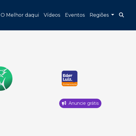
O Melhor daqui
Vídeos
Eventos
Regiões
Anuncie grátis