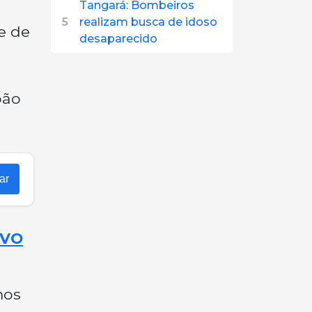
Tangará: Bombeiros
5
realizam busca de idoso
e de
desaparecido
oão
ar
OVO
mos