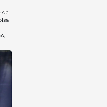
o da
olsa
ão,