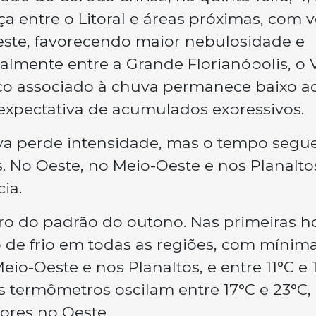
a entre o Litoral e áreas próximas, com 
este, favorecendo maior nebulosidade e
almente entre a Grande Florianópolis, o 
 risco associado à chuva permanece baixo a
expectativa de acumulados expressivos.
chuva perde intensidade, mas o tempo segu
. No Oeste, no Meio-Oeste e nos Planaltos
ia.
o do padrão do outono. Nas primeiras h
 de frio em todas as regiões, com mínim
eio-Oeste e nos Planaltos, e entre 11°C e 
os termômetros oscilam entre 17°C e 23°C,
ores no Oeste.