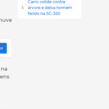
Carro colide contra
5
árvore e deixa homem
ferido na SC-350
chuva
ar
 na
vens