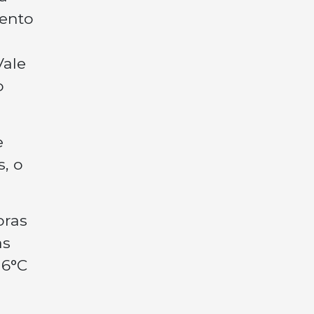
vento
Vale
o
e
, o
oras
as
16°C