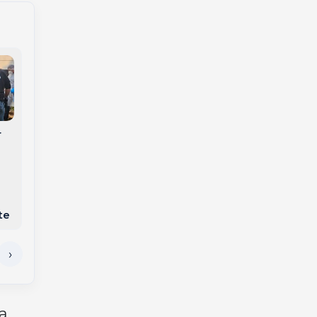
r
Ciclone bomba e
Santa Catarina busca
nova frente fria
acordo com o
mantêm alerta para
Paraguai para ampliar
temporais, ventania e
uso dos portos e
geada no Meio-Oeste
importação de milho
e interior de SC
te
 a