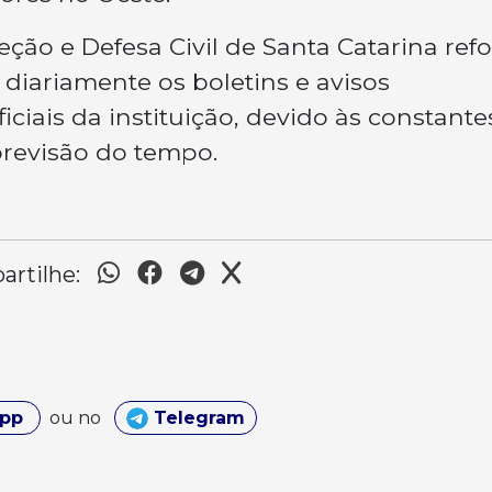
eção e Defesa Civil de Santa Catarina ref
iariamente os boletins e avisos
iciais da instituição, devido às constante
previsão do tempo.
rtilhe:
App
ou no
Telegram