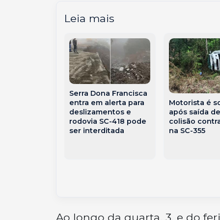
Leia mais
atarina busca
Serra Dona Francisca
Motorista é s
com o
entra em alerta para
após saída de
i para ampliar
deslizamentos e
colisão contr
 portos e
rodovia SC-418 pode
na SC-355
ção de milho
ser interditada
Ao longo da quarta, 3, e do feri