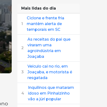
Mais lidas do dia
Ciclone e frente fria
1
mantêm alerta de
temporais em SC
As receitas do pai que
viraram uma
2
agroindústria em
Joaçaba
Veículo cai no rio, em
3
Joaçaba, e motorista é
resgatada
Inquilinos que mataram
4
idoso em Pinhalzinho
vão a júri popular
ono