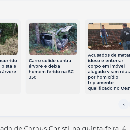
Acusados de mata
ocorrido
Carro colide contra
idoso e enterrar
 pista e
árvore e deixa
corpo em imóvel
a árvore
homem ferido na SC-
alugado viram réus
350
por homicídio
triplamente
qualificado no Oes
ado de Corpus Christi, na quinta-feira, 4,