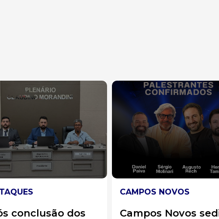
POS NOVOS
DESTAQUES
mpos Novos sedia
GAECO deflagra