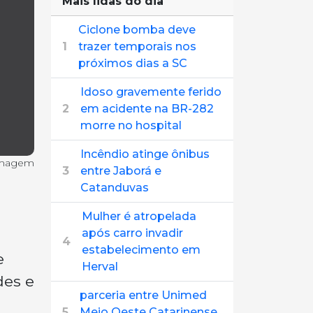
Mais lidas do dia
Ciclone bomba deve
1
trazer temporais nos
próximos dias a SC
Idoso gravemente ferido
2
em acidente na BR-282
morre no hospital
Incêndio atinge ônibus
imagem
3
entre Jaborá e
Catanduvas
Mulher é atropelada
após carro invadir
4
estabelecimento em
e
Herval
des e
parceria entre Unimed
5
Meio Oeste Catarinense