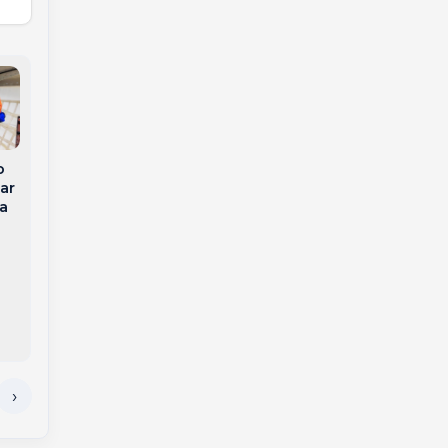
o
Jovem morre um dia
ar
Gaúcho Jonas é
após o próprio
ta
eliminado do BBB 26
casamento em Goiás
e perde apartamento