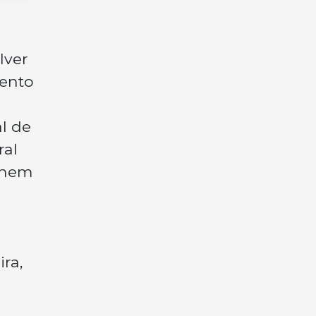
lver
vento
l de
ral
nhem
ira,