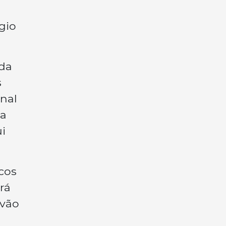
gio
 da
s
onal
 a
i
cos
rá
 vão