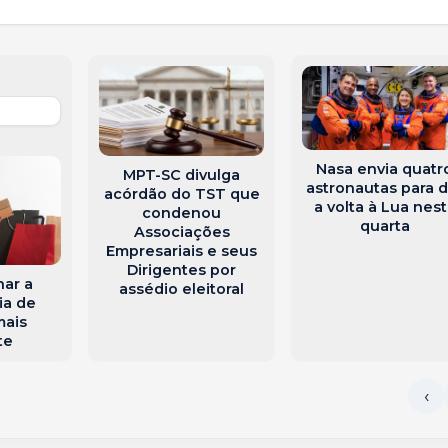
Nasa envia quatr
MPT-SC divulga
astronautas para d
acórdão do TST que
a volta à Lua nes
condenou
quarta
Associações
Empresariais e seus
Dirigentes por
ar a
assédio eleitoral
ia de
mais
te