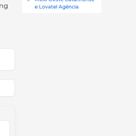
ing
e Lovatel Agência
á