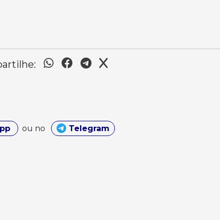
rtilhe:
App
ou no
Telegram