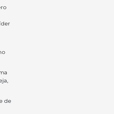
ero
íder
ho
uma
ja,
e de