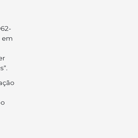
962-
a em
er
s”.
ração
po