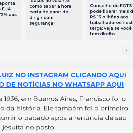
Idosos ao volante:
aponta
Conselho do FGTS
como saber a hora
s EUA
pode liberar mais 
certa de parar de
 72% das
R$ 13 bilhões aos
dirigir com
trabalhadores nest
segurança?
terça; veja se você
tem direito
LUIZ NO INSTAGRAM CLICANDO AQUI
O DE NOTÍCIAS NO WHATSAPP AQUI
1936, em Buenos Aires, Francisco foi o
 da história. Ele também foi o primeiro
ssumir o papado após a renúncia de seu
 jesuíta no posto.