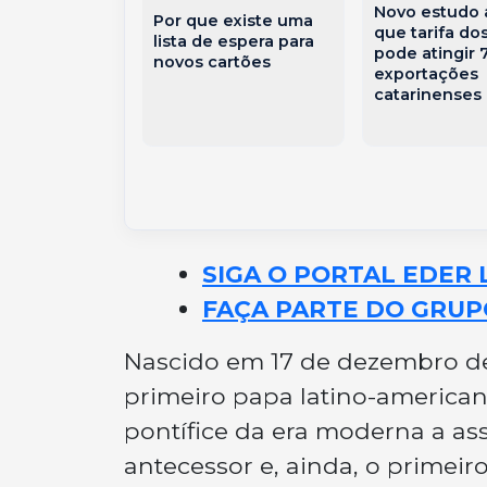
Novo estudo 
Por que existe uma
 lideram
que tarifa do
lista de espera para
s do novo
pode atingir
novos cartões
o dos Estados
exportações
sobre
catarinenses
 brasileiros
SIGA O PORTAL EDER 
FAÇA PARTE DO GRUP
Nascido em 17 de dezembro de 
primeiro papa latino-americano
pontífice da era moderna a a
antecessor e, ainda, o primeiro