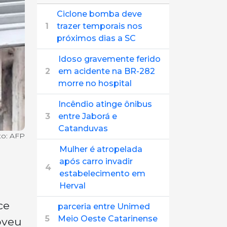
Ciclone bomba deve
1
trazer temporais nos
próximos dias a SC
Idoso gravemente ferido
2
em acidente na BR-282
morre no hospital
Incêndio atinge ônibus
3
entre Jaborá e
Catanduvas
to: AFP
Mulher é atropelada
após carro invadir
4
estabelecimento em
Herval
ce
parceria entre Unimed
5
Meio Oeste Catarinense
oveu