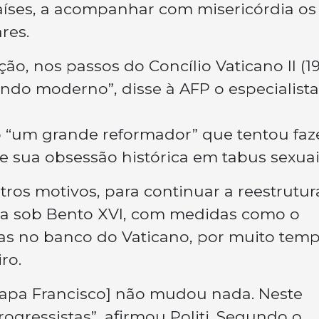
aíses, a acompanhar com misericórdia os
res.
o, nos passos do Concílio Vaticano II (1
undo moderno”, disse à AFP o especialist
mo “um grande reformador” que tentou faz
 sua obsessão histórica em tabus sexuai
utros motivos, para continuar a reestrutu
da sob Bento XVI, com medidas como o
as no banco do Vaticano, por muito tem
ro.
papa Francisco] não mudou nada. Neste
rogressistas”, afirmou Politi. Segundo o