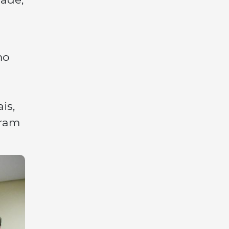
mo
is,
aram