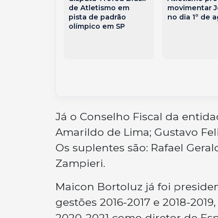
pla: Douglas
de Atletismo em
movimentar 
nquista
pista de padrão
no dia 1º de 
na Maratona
olímpico em SP
e no Estadual
Já o Conselho Fiscal da entid
Amarildo de Lima; Gustavo Feli
Os suplentes são: Rafael Gerald
Zampieri.
Maicon Bortoluz já foi preside
gestões 2016-2017 e 2018-2019
2020-2021 como diretor de Espo