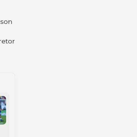
sson
retor
Japão e Holanda
empatam na Copa;