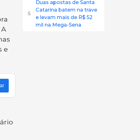
Duas apostas de Santa
Catarina batem na trave
5
e levam mais de R$ 52
ora
mil na Mega-Sena
 A
 nas
s e
ar
ário