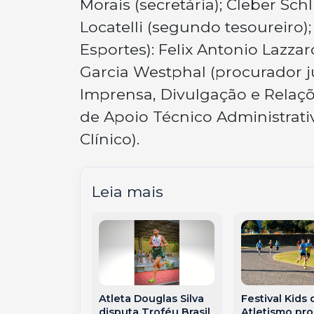
Morais (secretária); Cleber Sch
Locatelli (segundo tesoureiro
Esportes): Felix Antonio Lazzar
Garcia Westphal (procurador ju
Imprensa, Divulgação e Relaçõe
de Apoio Técnico Administrati
Clínico).
Leia mais
Atleta Douglas Silva
Festival Kids 
disputa Troféu Brasil
Atletismo pr