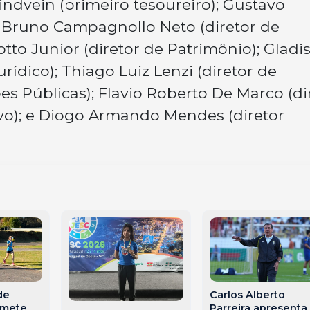
lindvein (primeiro tesoureiro); Gustavo
); Bruno Campagnollo Neto (diretor de
otto Junior (diretor de Patrimônio); Gladi
rídico); Thiago Luiz Lenzi (diretor de
s Públicas); Flavio Roberto De Marco (di
vo); e Diogo Armando Mendes (diretor
de
Carlos Alberto
omete
Parreira apresenta