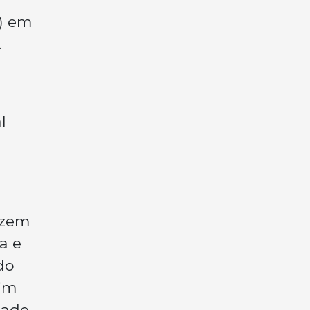
F) em
.
l
azem
a e
do
sim
dade,