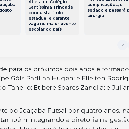
Atleta do Colégio
Joaçaba
complicações, é
Santíssima Trindade
agosto
sedado e passará 
conquista título
cirurgia
estadual e garante
vaga no maior evento
escolar do país
ade para os próximos dois anos é formado
pe Góis Padilha Hugen; e Elielton Rodrig
o Tanello; Etibere Soares Zanella; e Julia
nte do Joaçaba Futsal por quatro anos, n
, também integrando a diretoria na gestã
rtes. Ele esteve à frente do clube em