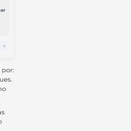
Dose dupla: Douglas
acompanhe a
Silva conquista
por
cobertura em tempo
pódios na Maratona
real no nosso site!
do Rio e no Estadual
 por:
ues.
no
as
o