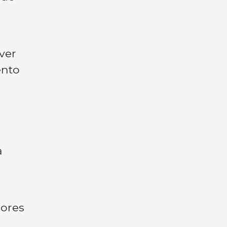
ver
ento
a
dores