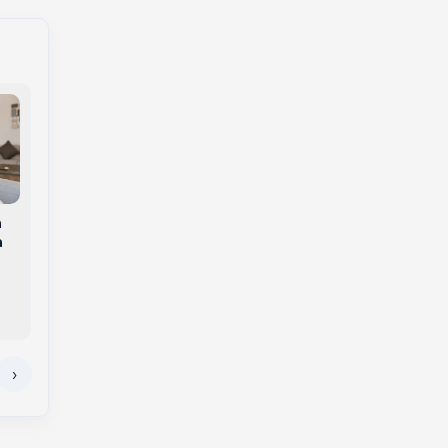
Como tornar a
a
Unoesc promove
experiência de
a
módulo de
compra mais
empreendedorismo
eficiente
para participantes de
programa de inclusão
da Copérdia