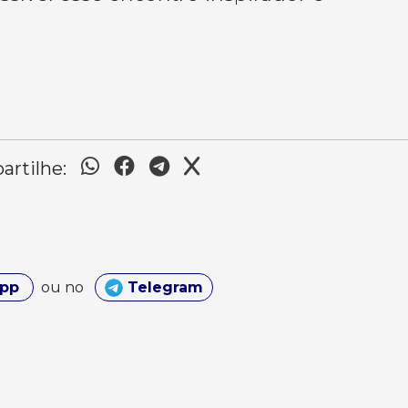
rtilhe:
App
ou no
Telegram