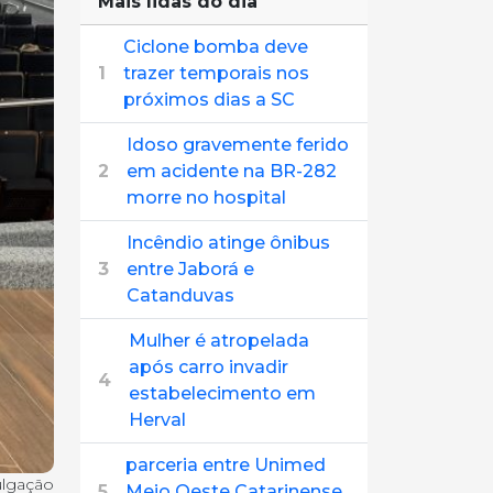
Mais lidas do dia
Ciclone bomba deve
1
trazer temporais nos
próximos dias a SC
Idoso gravemente ferido
2
em acidente na BR-282
morre no hospital
Incêndio atinge ônibus
3
entre Jaborá e
Catanduvas
Mulher é atropelada
após carro invadir
4
estabelecimento em
Herval
parceria entre Unimed
ulgação
5
Meio Oeste Catarinense