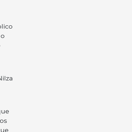
lico
 o
o
ilza
que
dos
que