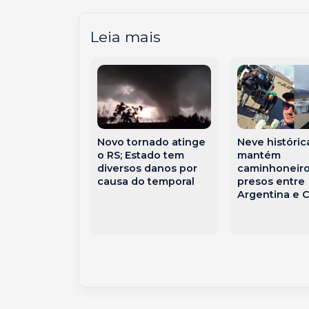
Leia mais
Novo tornado atinge
Neve históric
 promove
o RS; Estado tem
mantém
 de
diversos danos por
caminhoneiro
ndedorismo
causa do temporal
presos entre
ticipantes de
Argentina e C
a de inclusão
rdia