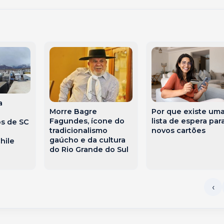
a
Morre Bagre
Por que existe um
Fagundes, ícone do
lista de espera par
s de SC
tradicionalismo
novos cartões
gaúcho e da cultura
hile
do Rio Grande do Sul