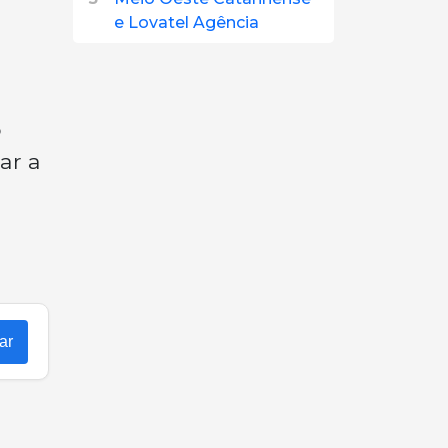
e Lovatel Agência
o
ar a
ar