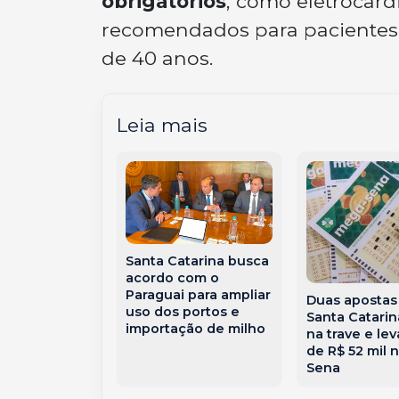
obrigatórios
, como eletrocard
recomendados para pacientes 
de 40 anos.
Leia mais
Santa Catarina busca
s 2026:
acordo com o
es com
Paraguai para ampliar
Duas apostas
protetiva
uso dos portos e
Santa Catari
odem mudar
importação de milho
na trave e le
e votação em
de R$ 52 mil 
Sena