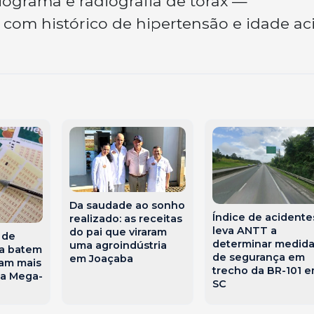
iograma e radiografia de tórax —
com histórico de hipertensão e idade a
Da saudade ao sonho
Índice de acidente
realizado: as receitas
leva ANTT a
do pai que viraram
 de
determinar medida
uma agroindústria
na batem
de segurança em
em Joaçaba
vam mais
trecho da BR-101 
na Mega-
SC