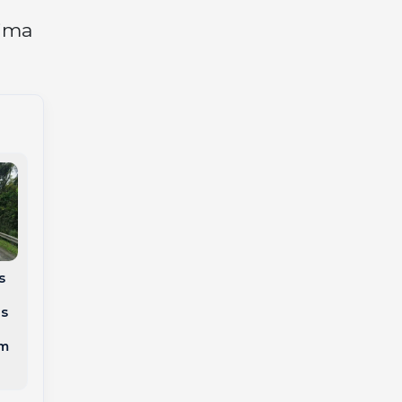
cima
s
Mobilidade na palma
Eleições 2026:
da mão: o
mulheres com
s
crescimento dos
medida protetiva
aplicativos de
ativa podem mudar
em
transporte e a
local de votação em
solução regional
SC