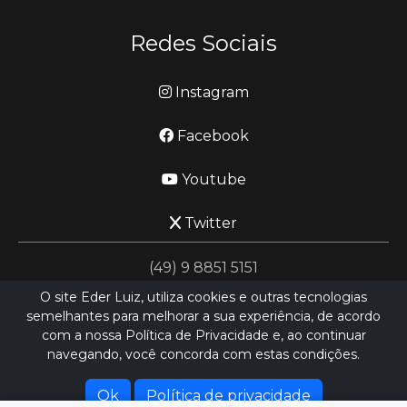
Redes Sociais
Instagram
Facebook
Youtube
Twitter
(49) 9 8851 5151
O site Eder Luiz, utiliza cookies e outras tecnologias
semelhantes para melhorar a sua experiência, de acordo
jornalismo@ederluiz.com.vc
com a nossa Política de Privacidade e, ao continuar
navegando, você concorda com estas condições.
Desenvolvido por
LN SISTEMAS
Hospedado por
HEXIO CLOUD
Ok
Política de privacidade