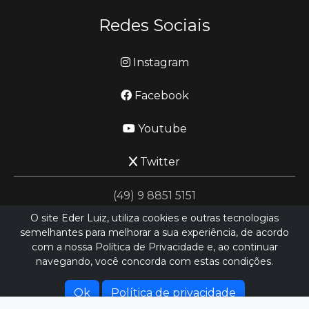
Redes Sociais
Instagram
Facebook
Youtube
Twitter
(49) 9 8851 5151
O site Eder Luiz, utiliza cookies e outras tecnologias
semelhantes para melhorar a sua experiência, de acordo
jornalismo@ederluiz.com.vc
com a nossa Política de Privacidade e, ao continuar
navegando, você concorda com estas condições.
Desenvolvido por
LN SISTEMAS
Hospedado por
HEXIO CLOUD
Ok
Política de privacidade