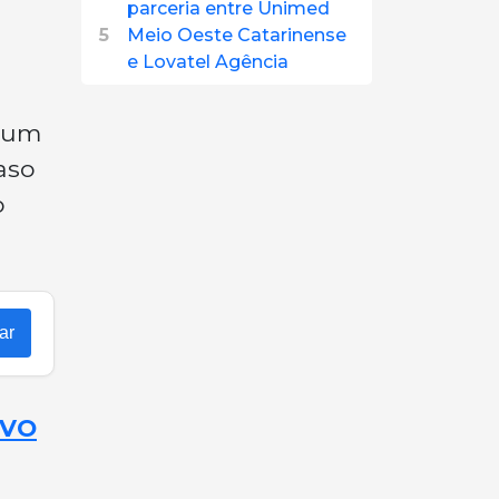
parceria entre Unimed
5
Meio Oeste Catarinense
e Lovatel Agência
a um
aso
o
ar
OVO