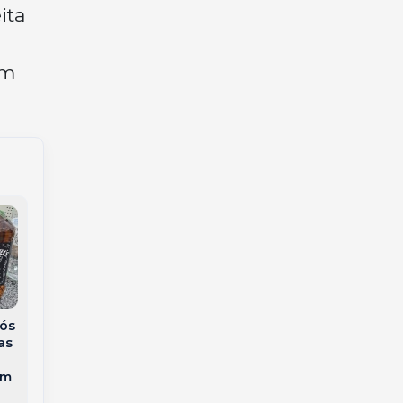
ita
em
Mais de 830 mil
Eleições 2026:
ós
celulares foram
mulheres com
as
roubados ou
medida protetiva
furtados no Brasil em
ativa podem mudar
em
2025, aponta
local de votação em
relatório