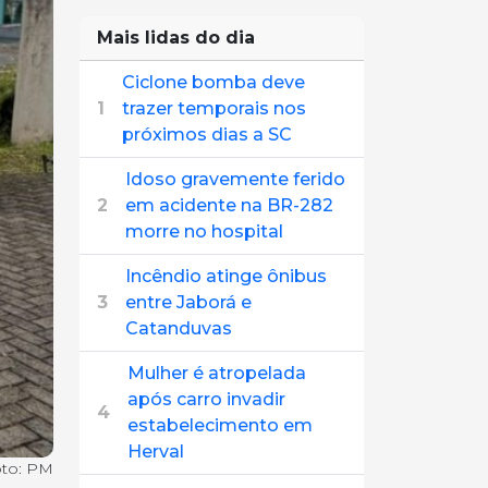
Mais lidas do dia
Ciclone bomba deve
1
trazer temporais nos
próximos dias a SC
Idoso gravemente ferido
2
em acidente na BR-282
morre no hospital
Incêndio atinge ônibus
3
entre Jaborá e
Catanduvas
Mulher é atropelada
após carro invadir
4
estabelecimento em
Herval
to: PM