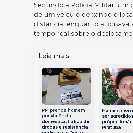
Segundo a Polícia Militar, u
de um veículo deixando o loca
distância, enquanto acionava
tempo real sobre o deslocamen
Leia mais
s 2026:
PM prende homem
Homem morre
es com
por violência
ser agredido 
protetiva
doméstica, tráfico de
próprio irmã
odem mudar
drogas e resistência
Piratuba
e votação em
em Herval d’Oeste