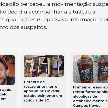
m cidadão percebeu a movimentação suspe
l e decidiu acompanhar a situação à
 as guarnições e repassava informações 
to dos suspeitos.
Gerente de
restaurante morre
Homem é preso ap
 após
após ônibus invadir
tentar furtar bebid
pelo
estabelecimento em
alcoólicas de
o em
rodovia de SC
estabelecimento 
Campos Novos