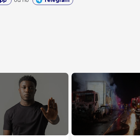
App
ou no
Telegram