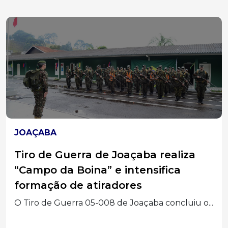
BRASIL
Mega-Sena acumula em R$ 150
milhões e quatro apostas de Santa
Catarina faturam na quina
Bilhetes registrados em Chapecó, Jaraguá do Sul,
Mafra e...