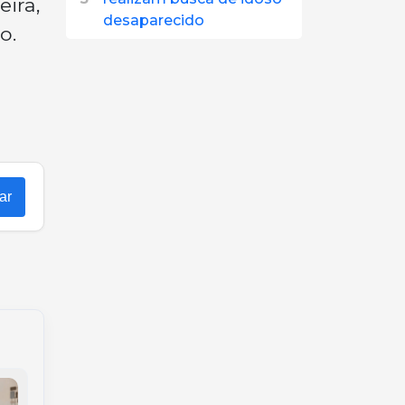
eira,
desaparecido
o.
ar