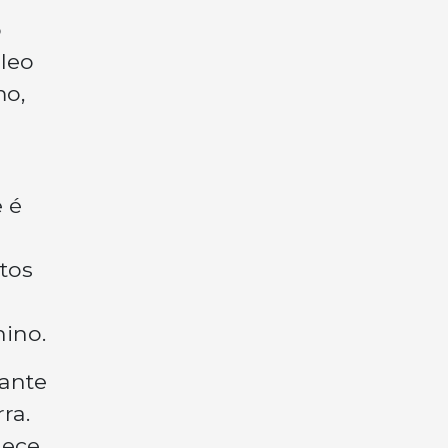
o
leo
mo,
 é
tos
ino.
rante
ra.
ece.