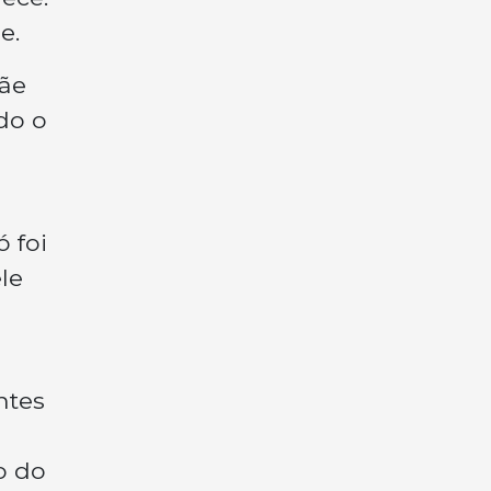
e.
mãe
do o
 foi
le
u
ntes
o do