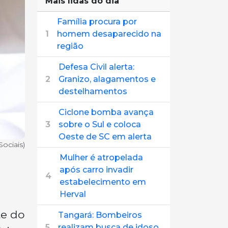
Mais lidas do dia
Família procura por
1
homem desaparecido na
região
Defesa Civil alerta:
2
Granizo, alagamentos e
destelhamentos
Ciclone bomba avança
3
sobre o Sul e coloca
Oeste de SC em alerta
ociais)
Mulher é atropelada
após carro invadir
4
estabelecimento em
Herval
te do
Tangará: Bombeiros
5
realizam busca de idoso