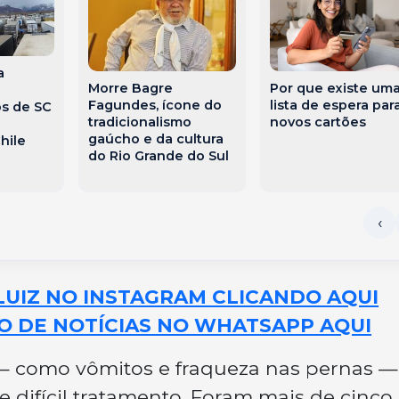
a
Morre Bagre
Por que existe um
Fagundes, ícone do
lista de espera par
s de SC
tradicionalismo
novos cartões
gaúcho e da cultura
hile
do Rio Grande do Sul
LUIZ NO INSTAGRAM CLICANDO AQUI
O DE NOTÍCIAS NO WHATSAPP AQUI
— como vômitos e fraqueza nas pernas —
difícil tratamento. Foram mais de cinco