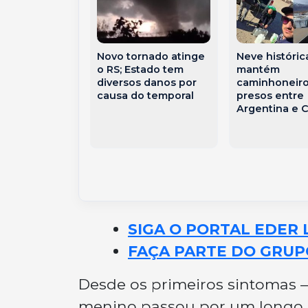
Novo tornado atinge
Neve históric
 promove
o RS; Estado tem
mantém
 de
diversos danos por
caminhoneiro
ndedorismo
causa do temporal
presos entre
ticipantes de
Argentina e C
a de inclusão
rdia
SIGA O PORTAL EDER 
FAÇA PARTE DO GRUP
Desde os primeiros sintomas 
menino passou por um longo e 