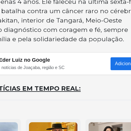
nas 4 anos. Ele faleceu na última sexta-f
 batalha contra um câncer raro no cérebr
itan, interior de Tangará, Meio-Oeste
 o diagnóstico com coragem e fé, sempre
lia e pela solidariedade da população.
Eder Luiz no Google
Adicion
s notícias de Joaçaba, região e SC
ÍCIAS EM TEMPO REAL: