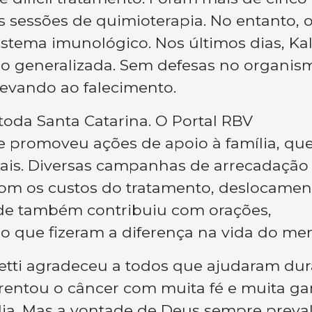
s sessões de quimioterapia. No entanto, 
stema imunológico. Nos últimos dias, Kal
ão generalizada. Sem defesas no organis
levando ao falecimento.
 toda Santa Catarina. O Portal RBV
 promoveu ações de apoio à família, que
rais. Diversas campanhas de arrecadação
com os custos do tratamento, deslocamen
e também contribuiu com orações,
 que fizeram a diferença na vida do men
etti agradeceu a todos que ajudaram du
frentou o câncer com muita fé e muita gar
ia. Mas a vontade de Deus sempre preval