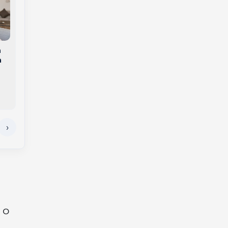
Como tornar a
a
Unoesc promove
experiência de
a
módulo de
compra mais
empreendedorismo
eficiente
para participantes de
programa de inclusão
da Copérdia
 o