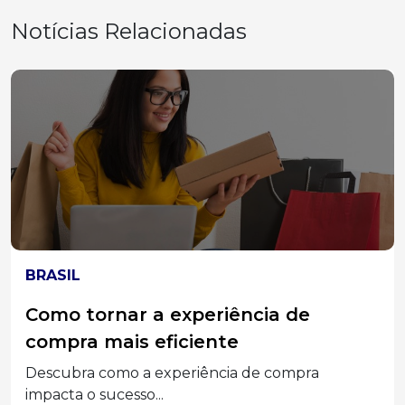
Notícias Relacionadas
ELEIÇÕES 2026
MPT-SC divulga acórdão do TST que
condenou Associações Empresariais
e seus Dirigentes por assédio
eleitoral