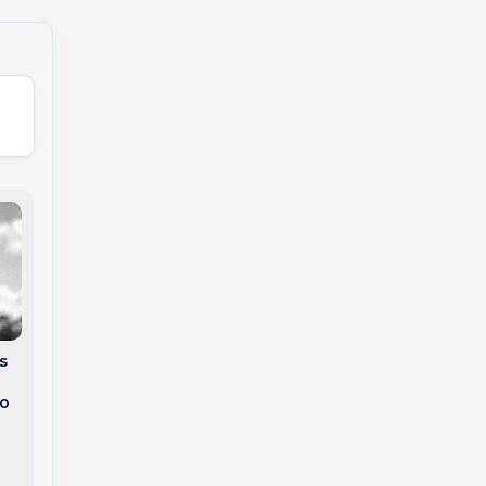
Justiça nega
fornecimento de
s
medicamento
o
milionário a menino
io
com câncer raro em
Campos Novos
Campos Novos sedia
“Summit de Inverno”