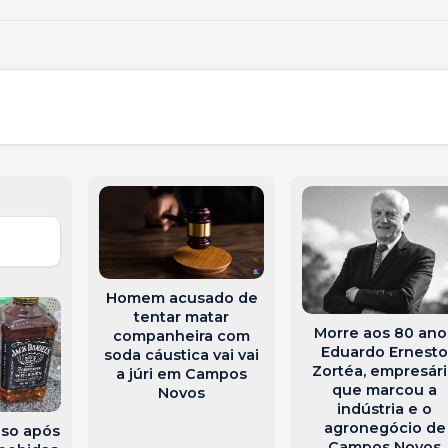
Homem acusado de
tentar matar
Morre aos 80 ano
companheira com
Eduardo Ernest
soda cáustica vai vai
Zortéa, empresár
a júri em Campos
que marcou a
Novos
indústria e o
agronegócio de
so após
Campos Novos