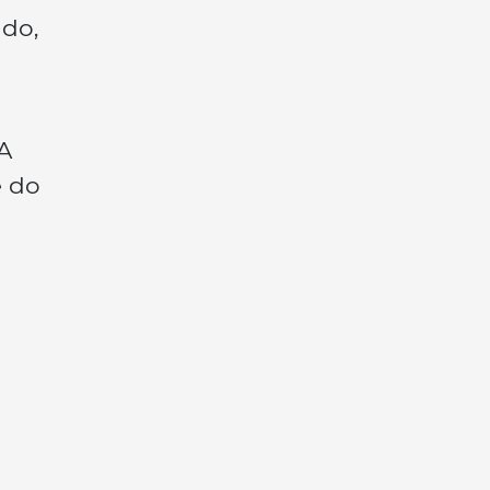
ado,
A
e do