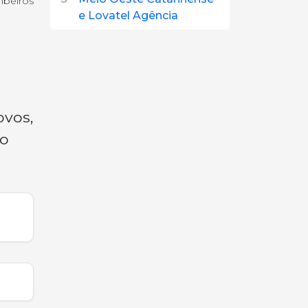
mbeiros
e Lovatel Agência
ovos,
 o