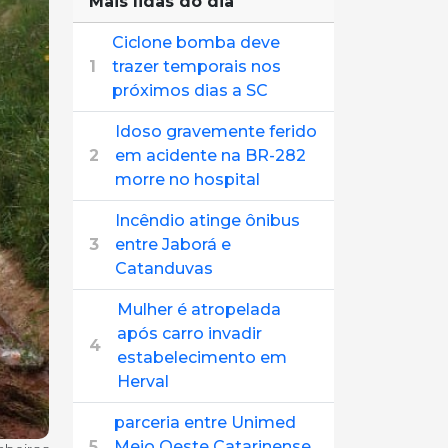
Mais lidas do dia
Ciclone bomba deve
1
trazer temporais nos
próximos dias a SC
Idoso gravemente ferido
2
em acidente na BR-282
morre no hospital
Incêndio atinge ônibus
3
entre Jaborá e
Catanduvas
Mulher é atropelada
após carro invadir
4
estabelecimento em
Herval
parceria entre Unimed
5
Meio Oeste Catarinense