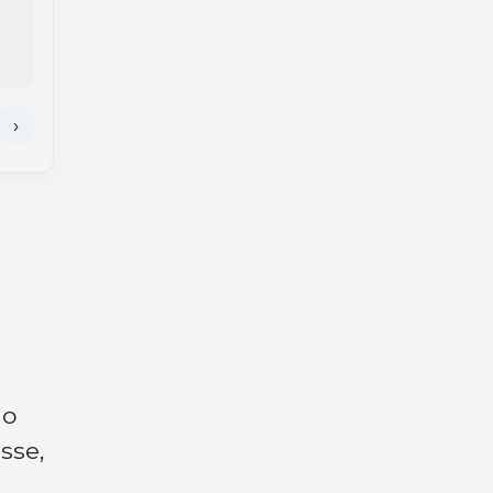
com foco em
negócios,
networking e
gastronomia
 o
sse,