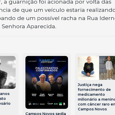
r, a guarnição foi acionada por volta das
ncia de que um veículo estaria realizand
pando de um possível racha na Rua Idern
a Senhora Aparecida.
Justiça nega
fornecimento de
 anos
medicamento
sto
milionário a menin
esário
com câncer raro e
a
Campos Novos
Campos Novos sedia