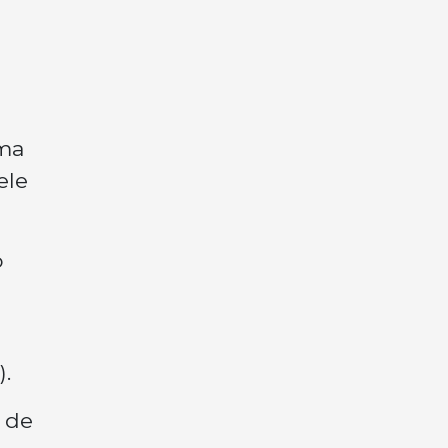
o
uma
ele
o
.
 de