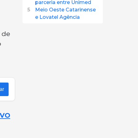
parceria entre Unimed
5
Meio Oeste Catarinense
e Lovatel Agência
 de
o
ar
OVO