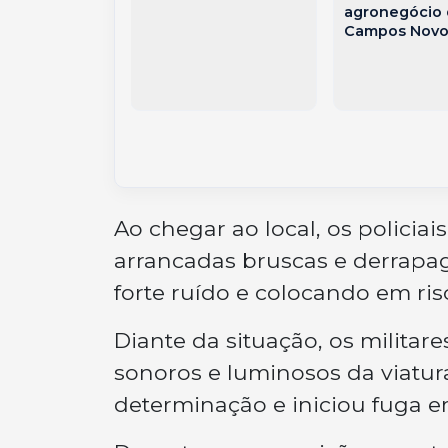
e na BR-470,
agronegócio
pos Novos
Campos Novo
Ao chegar ao local, os policia
arrancadas bruscas e derrapa
forte ruído e colocando em ri
Diante da situação, os militar
sonoros e luminosos da viatur
determinação e iniciou fuga em