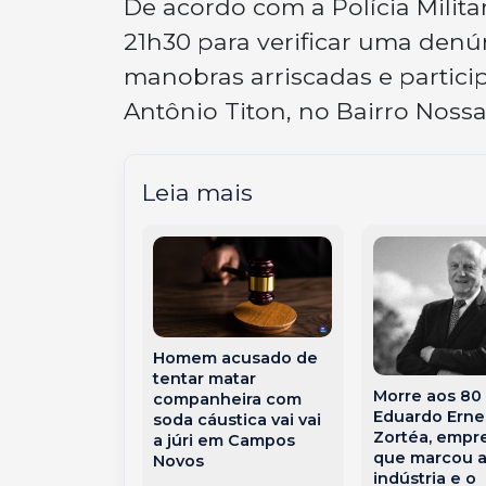
De acordo com a Polícia Milita
21h30 para verificar uma denú
manobras arriscadas e partici
Antônio Titon, no Bairro Noss
Leia mais
Homem acusado de
tentar matar
Morre aos 80
companheira com
Eduardo Erne
soda cáustica vai vai
cado
Zortéa, empr
a júri em Campos
lista que
que marcou 
Novos
em grave
indústria e o