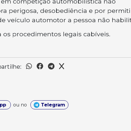
o em competição automobilística não
ra perigosa, desobediência e por permiti
de veículo automotor a pessoa não habili
os procedimentos legais cabíveis.
rtilhe:
App
ou no
Telegram