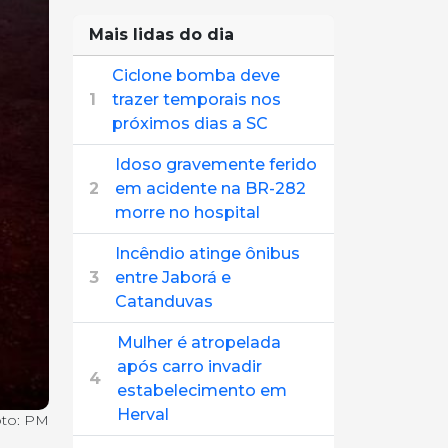
Mais lidas do dia
Ciclone bomba deve
1
trazer temporais nos
próximos dias a SC
Idoso gravemente ferido
2
em acidente na BR-282
morre no hospital
Incêndio atinge ônibus
3
entre Jaborá e
Catanduvas
Mulher é atropelada
após carro invadir
4
estabelecimento em
Herval
to: PM