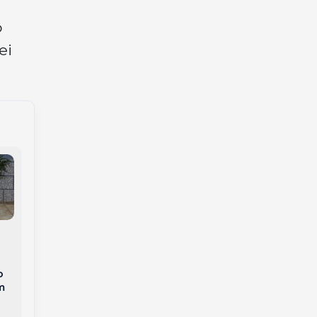
o
ei
Mulher é presa por
incêndio criminoso e
o
homem por posse
Identificado
m
irregular de arma de
motociclista que
fogo em Campos
morreu em grave