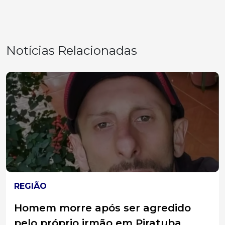
Notícias Relacionadas
REGIÃO
Morador de Caçador vira réu por
injúria racial após ofender médico