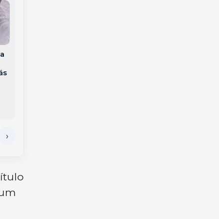
a
Subtenente Hilário
Gaúcho Jonas é
Appel entra para a
eliminado do BBB 26
ás
reserva da PMSC com
e perde apartamento
trajetória marcada
pela liderança
ítulo
 um