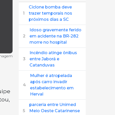
Ciclone bomba deve
1
trazer temporais nos
próximos dias a SC
Idoso gravemente ferido
2
em acidente na BR-282
morre no hospital
Incêndio atinge ônibus
imagem
3
entre Jaborá e
Catanduvas
Mulher é atropelada
após carro invadir
4
estabelecimento em
uipe
Herval
tou,
parceria entre Unimed
5
Meio Oeste Catarinense