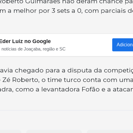
Roberto Guimarães não deram chance pa
 a melhor por 3 sets a 0, com parciais d
Eder Luiz no Google
Adicion
s notícias de Joaçaba, região e SC
havia chegado para a disputa da competi
e Zé Roberto, o time turco conta com um
adra, como a levantadora Fofão e a ataca