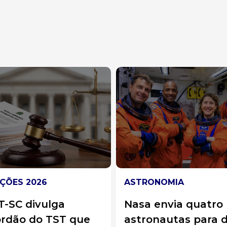
RONOMIA
BRASIL
a envia quatro
Jovem morre um d
ronautas para dar
após o próprio