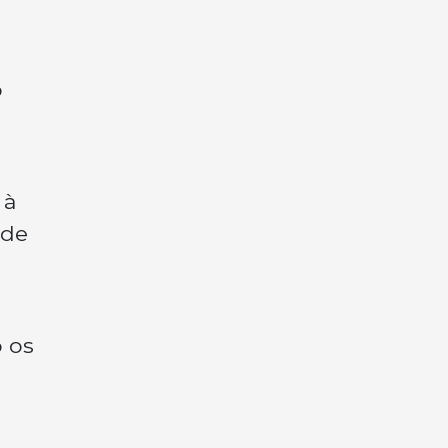
o
 à
 de
 os