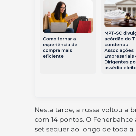
MPT-SC divul
nte Hilário
acórdão do 
Como tornar a
ntra para a
condenou
experiência de
 da PMSC com
Associações
compra mais
ria marcada
Empresariais 
eficiente
erança
Dirigentes po
assédio eleito
Nesta tarde, a russa voltou a b
com 14 pontos. O Fenerbahce
set sequer ao longo de toda a 