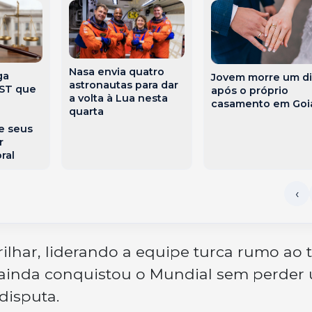
Nasa envia quatro
ga
Jovem morre um di
astronautas para dar
TST que
após o próprio
a volta à Lua nesta
casamento em Goi
quarta
e seus
r
ral
rilhar, liderando a equipe turca rumo ao t
 ainda conquistou o Mundial sem perder
disputa.