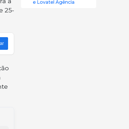
ra a
e Lovatel Agência
e 25-
ar
ção
a
nte