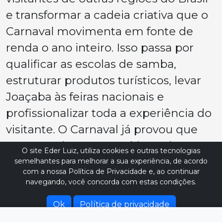
e transformar a cadeia criativa que o
Carnaval movimenta em fonte de
renda o ano inteiro. Isso passa por
qualificar as escolas de samba,
estruturar produtos turísticos, levar
Joaçaba às feiras nacionais e
profissionalizar toda a experiência do
visitante. O Carnaval já provou que
tem grandeza. Agora, é hora de
O site Eder Luiz, utiliza cookies e outras tecnologias
mostrar isso para o Brasil.”
semelhantes para melhorar a sua experiência, de acordo
com a nossa Política de Privacidade e, ao continuar
navegando, você concorda com estas condições.
A lógica que orienta essa parceria é a
da economia criativa como motor de
Ok
Política de privacidade
geração de renda. O Carnaval não é