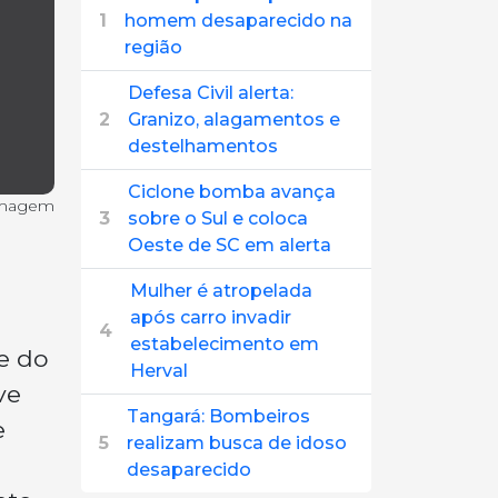
1
homem desaparecido na
região
Defesa Civil alerta:
2
Granizo, alagamentos e
destelhamentos
Ciclone bomba avança
imagem
3
sobre o Sul e coloca
Oeste de SC em alerta
Mulher é atropelada
após carro invadir
4
estabelecimento em
e do
Herval
ve
Tangará: Bombeiros
e
5
realizam busca de idoso
desaparecido