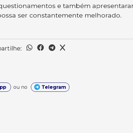
m questionamentos e também apresentar
 possa ser constantemente melhorado.
rtilhe:
App
ou no
Telegram