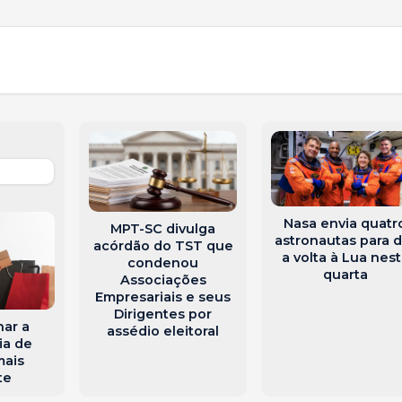
Nasa envia quatr
MPT-SC divulga
astronautas para d
acórdão do TST que
a volta à Lua nes
condenou
quarta
Associações
Empresariais e seus
Dirigentes por
ar a
assédio eleitoral
ia de
mais
te