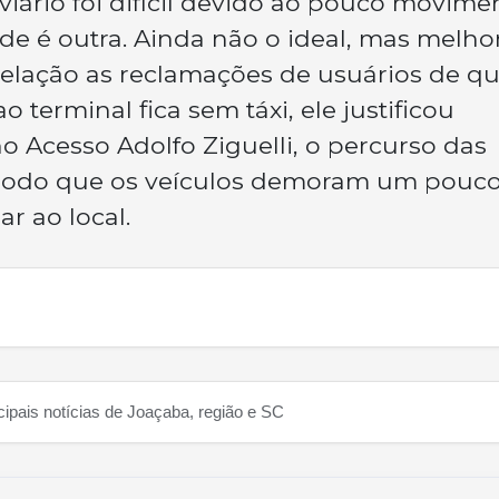
viário foi difícil devido ao pouco movime
ade é outra. Ainda não o ideal, mas melh
relação as reclamações de usuários de qu
terminal fica sem táxi, ele justificou
o Acesso Adolfo Ziguelli, o percurso das
 modo que os veículos demoram um pouc
r ao local.
cipais notícias de Joaçaba, região e SC