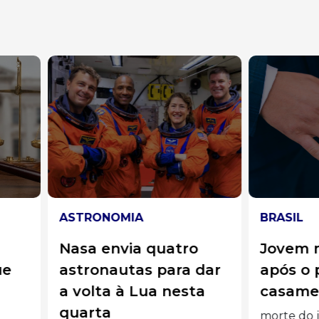
RONOMIA
BRASIL
a envia quatro
Jovem morre um d
ronautas para dar
após o próprio
olta à Lua nesta
casamento em Goi
arta
morte do jovem, que hav