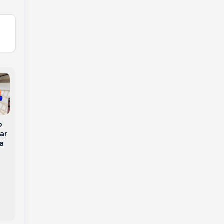
o
Jovem morre um dia
ar
Gaúcho Jonas é
após o próprio
ta
eliminado do BBB 26
casamento em Goiás
e perde apartamento