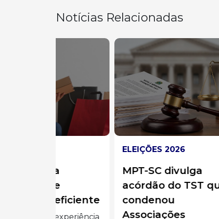
Notícias Relacionadas
ELEIÇÕES 2026
AST
a
MPT-SC divulga
Nas
e
acórdão do TST que
ast
ficiente
condenou
a v
Associações
qu
xperiência