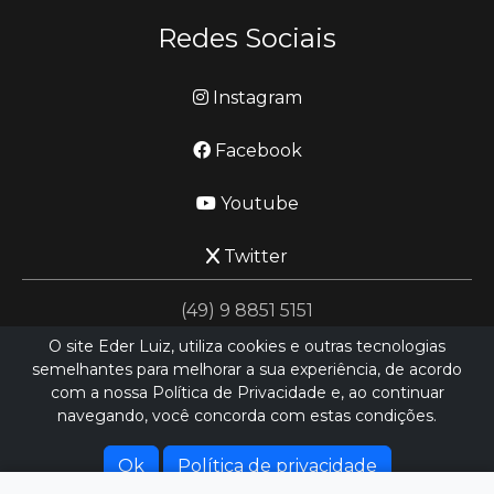
Redes Sociais
Instagram
Facebook
Youtube
Twitter
(49) 9 8851 5151
O site Eder Luiz, utiliza cookies e outras tecnologias
semelhantes para melhorar a sua experiência, de acordo
jornalismo@ederluiz.com.vc
com a nossa Política de Privacidade e, ao continuar
navegando, você concorda com estas condições.
Desenvolvido por
LN SISTEMAS
Hospedado por
HEXIO CLOUD
Ok
Política de privacidade