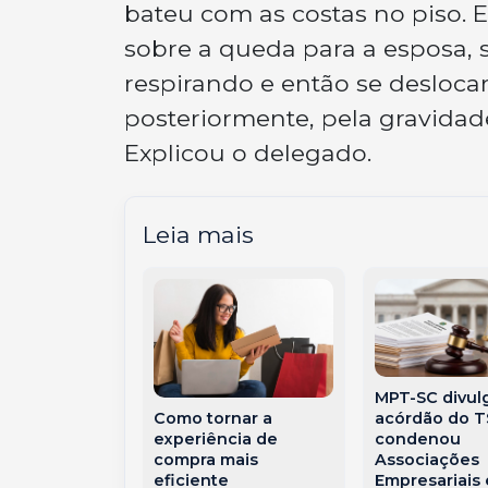
bateu com as costas no piso. 
sobre a queda para a esposa, 
respirando e então se desloca
posteriormente, pela gravida
Explicou o delegado.
Leia mais
MPT-SC divul
nte Hilário
acórdão do 
Como tornar a
ntra para a
condenou
experiência de
 da PMSC com
Associações
compra mais
ria marcada
Empresariais 
eficiente