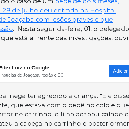
gando o caso de um
bebê de dois meses,
a 28 de julho deu entrada no Hospital
 de Joaçaba com lesões graves e que
ssão
. Nesta segunda-feira, 01, o delegad
que está a frente das investigações, ouvi
Eder Luiz no Google
Adicion
s notícias de Joaçaba, região e SC
ai nega ter agredido a criança. “Ele diss
te, que estava com o bebê no colo e que
rtor no carrinho, o filho acabou caindo 
ateu a cabeça no carrinho e posteriorme