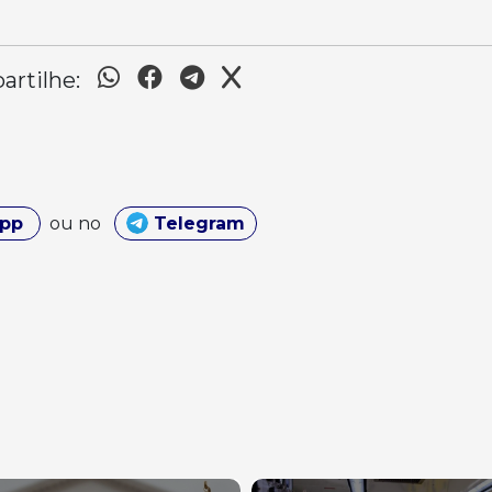
rtilhe:
App
ou no
Telegram