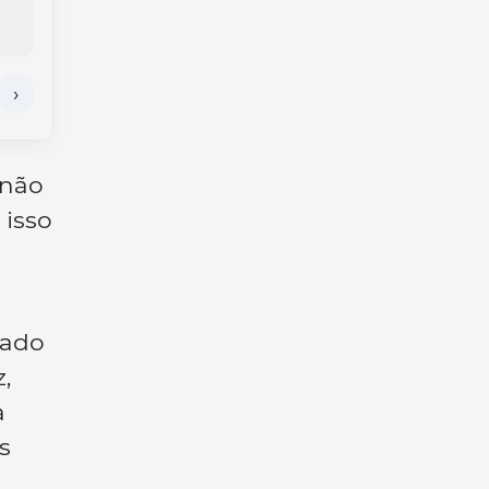
pela liderança
 não
 isso
cado
,
a
s