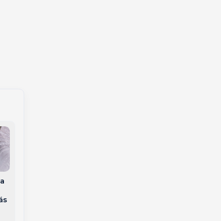
a
a
Subtenente Hilário
Gaúcho Jonas é
Appel entra para a
eliminado do BBB 26
ás
reserva da PMSC com
e perde apartamento
trajetória marcada