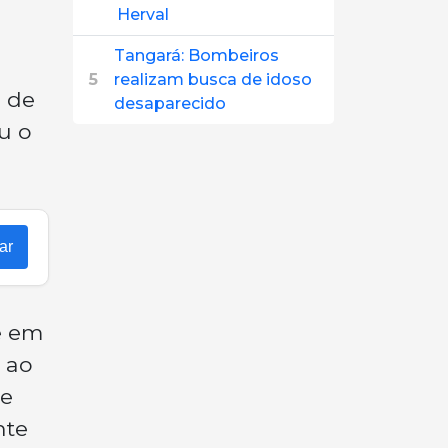
Herval
Tangará: Bombeiros
5
realizam busca de idoso
o de
desaparecido
u o
ar
e em
 ao
de
nte