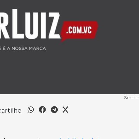
Sem 
rtilhe: