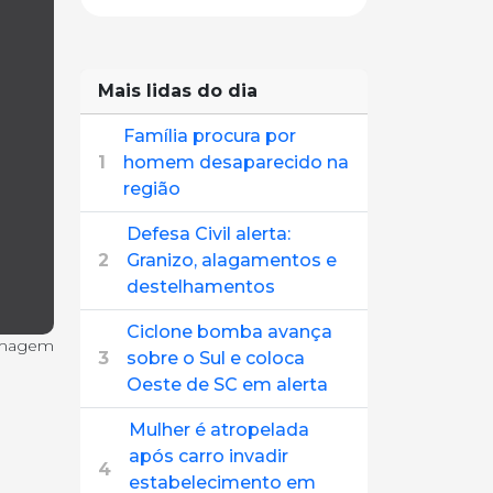
Mais lidas do dia
Família procura por
1
homem desaparecido na
região
Defesa Civil alerta:
2
Granizo, alagamentos e
destelhamentos
Ciclone bomba avança
imagem
3
sobre o Sul e coloca
Oeste de SC em alerta
Mulher é atropelada
após carro invadir
4
estabelecimento em