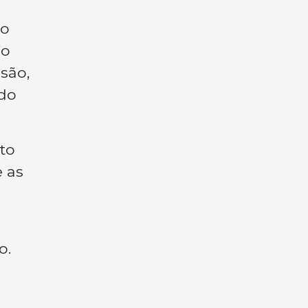
no
ão
são,
ndo
to
e as
o.