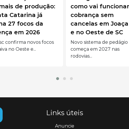
o vai funcionar a
delegacia após
brança sem
disparos contra
celas em Joaçaba
residência matar
o Oeste de SC
cão no interior de
Videira
 sistema de pedágio
eça em 2027 nas
Polícia Militar apreendeu
ias...
espingarda, revólver e
munições com suspeito...
Links úteis
Anuncie