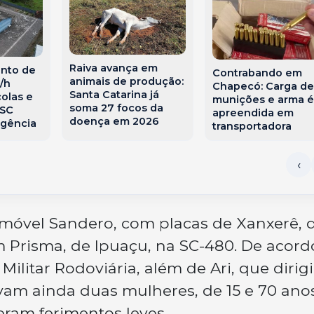
Raiva avança em
ento de
Contrabando em
animais de produção:
/h
Chapecó: Carga de
Santa Catarina já
olas e
munições e arma é
soma 27 focos da
 SC
apreendida em
doença em 2026
rgência
transportadora
móvel Sandero, com placas de Xanxerê, 
m Prisma, de Ipuaçu, na SC-480. De acord
ilitar Rodoviária, além de Ari, que dirigi
vam ainda duas mulheres, de 15 e 70 anos
eram ferimentos leves.