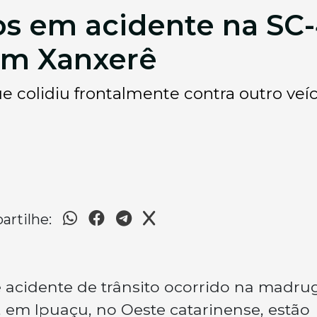
tos em acidente na SC
em Xanxerê
 colidiu frontalmente contra outro veí
rtilhe:
ve acidente de trânsito ocorrido na madr
, em Ipuaçu, no Oeste catarinense, estão