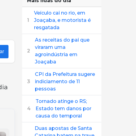
Mais lidas do dia
Veículo cai no rio, em
1
Joaçaba, e motorista é
resgatada
As receitas do pai que
viraram uma
2
ar
agroindústria em
Joaçaba
CPI da Prefeitura sugere
3
indiciamento de 11
dia
pessoas
Tornado atinge o RS;
4
Estado tem danos por
causa do temporal
Duas apostas de Santa
Catarina batem na trave