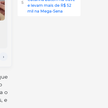
5
e levam mais de R$ 52
mil na Mega-Sena
Pedágio ‘free flow’:
Tentativa de
como vai funcionar a
homicídio: Homem é
cobrança sem
esfaqueado pelo
cancelas em Joaçaba
próprio irmão no
e no Oeste de SC
Oeste de SC
que
o
a o
, e