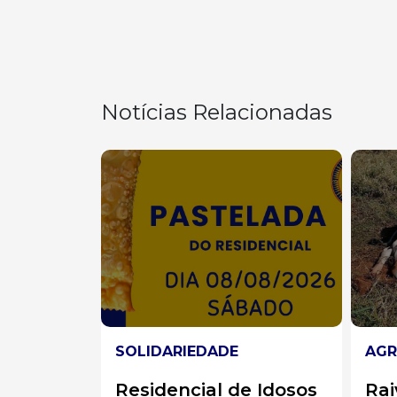
Notícias Relacionadas
AGRO EM FOCO
EST
e Idosos
Raiva avança em
Ped