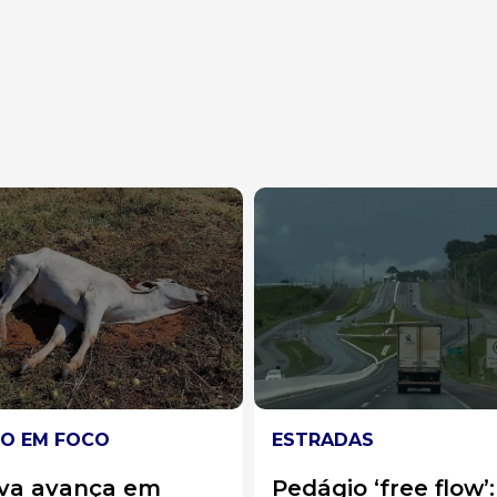
RADAS
VIDEIRA
ágio ‘free flow’:
Homem é levado à