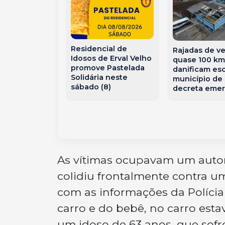
Residencial de
va de
Rajadas de v
Idosos de Erval Velho
io: Homem é
quase 100 km
promove Pastelada
ado pelo
danificam esc
Solidária neste
 irmão no
município de
sábado (8)
e SC
decreta eme
As vítimas ocupavam um auto
colidiu frontalmente contra u
com as informações da Polícia M
carro e do bebê, no carro esta
um idoso de 63 anos, que sofr