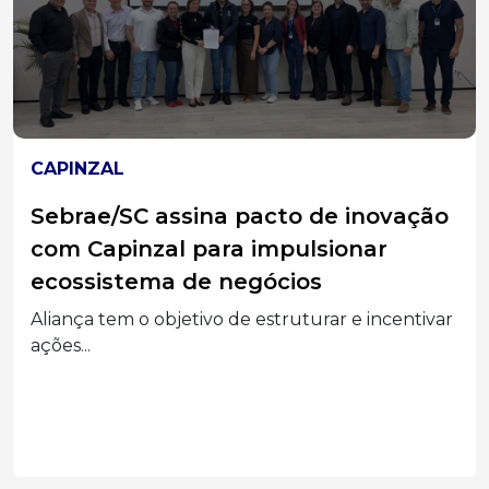
CAPINZAL
Noite após noite, a fé se renova:
novena prepara a 27ª Romaria de
Frei Crispim
Comunidade vive semanas de oração que
antecedem a XXVII...